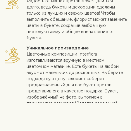
Радость от наших цветов может длиться
долго, ведь букеты и декорации сделаны
только из лучших и свежих цветов! Чтобы
выполнить обещание, флорист может заменить
цветы в букете, сохранив выбранную
цветовую гамму и общее впечатление от
букета.
Уникальное произведение
Цветочные композиции Interflora
изготавливаются вручную в местном
цветочном магазине. Есть букеты на любой
вкус - от маленьких до роскошных. Выберите
подходящую цену, флорист соберет
предназначенный для вас букет цветов,
представив его в качестве подарка. Букет,
изображённый на фото, выполнен в
промежутке размеров "Золотая середина" -
"Роскошный”.
Идеальный сюрприз
Добавьте к цветам коробку конфет,