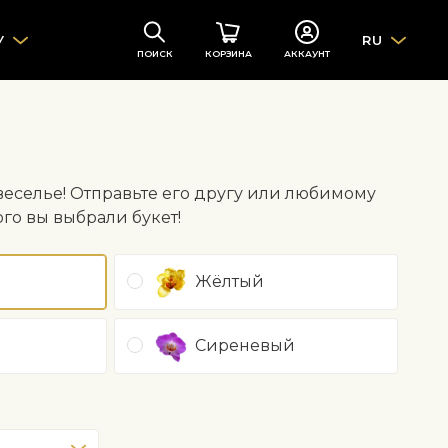
У
RU
ПОИСК
КОРЗИНА
АККАУНТ
 веселье! Отправьте его другу или любимому
ого вы выбрали букет!
Жёлтый
Сиреневый