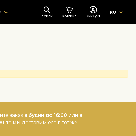
У
RU
ПОИСК
КОРЗИНА
АККАУНТ
ите заказ
в будни до 16:00 или в
00
, то мы доставим его в тот же