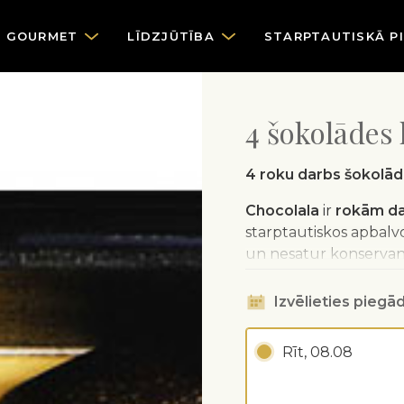
GOURMET
LĪDZJŪTĪBA
STARPTAUTISKĀ P
4 šokolādes 
4 roku darbs šokolā
Chocolala
ir
rokām da
starptautiskos apbalv
un nesatur konservan
Piegāde iespējama tik
Izvēlieties piegād
Citas pilsētās florists 
Rīt, 08.08