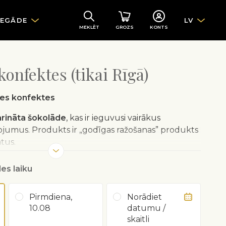
IEGĀDE
LV
MEKLĒT
GROZS
KONTS
konfektes (tikai Rīgā)
des konfektes
rināta šokolāde
, kas ir ieguvusi vairākus
ojumus. Produkts ir „godīgas ražošanas” produkts
tus.
ai: Rīgā.
es laiku
aizvietos to ar citu līdzigo produkciju.
Pirmdiena,
Norādiet
10.08
datumu /
skaitli