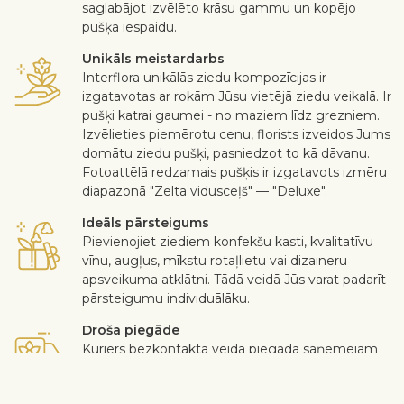
saglabājot izvēlēto krāsu gammu un kopējo
pušķa iespaidu.
Unikāls meistardarbs
Interflora unikālās ziedu kompozīcijas ir
izgatavotas ar rokām Jūsu vietējā ziedu veikalā. Ir
pušķi katrai gaumei - no maziem līdz grezniem.
Izvēlieties piemērotu cenu, florists izveidos Jums
domātu ziedu pušķi, pasniedzot to kā dāvanu.
Fotoattēlā redzamais pušķis ir izgatavots izmēru
diapazonā "Zelta vidusceļš" — "Deluxe".
Ideāls pārsteigums
Pievienojiet ziediem konfekšu kasti, kvalitatīvu
vīnu, augļus, mīkstu rotaļlietu vai dizaineru
apsveikuma atklātni. Tādā veidā Jūs varat padarīt
pārsteigumu individuālāku.
Droša piegāde
Kurjers bezkontakta veidā piegādā saņēmējam
ziedus un dāvanas. Skatīt vairāk
informācijas
.
Kad darbs ir paveikts augstā līmenī un klients ir apmierināts – tikai