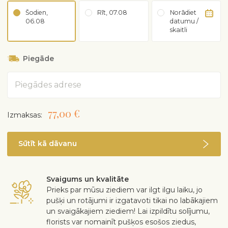
Šodien,
Rīt, 07.08
Norādiet
06.08
datumu /
skaitli
Piegāde
Adrese
77,00 €
Izmaksas:
Sūtīt kā dāvanu
Svaigums un kvalitāte
Prieks par mūsu ziediem var ilgt ilgu laiku, jo
pušķi un rotājumi ir izgatavoti tikai no labākajiem
un svaigākajiem ziediem! Lai izpildītu solījumu,
florists var nomainīt pušķos esošos ziedus,