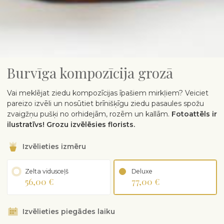
Burvīga kompozīcija grozā
Vai meklējat ziedu kompozīcijas īpašiem mirkļiem? Veiciet
pareizo izvēli un nosūtiet brīnišķīgu ziedu pasaules spožu
zvaigžņu pušķi no orhidejām, rozēm un kallām.
Fotoattēls ir
ilustratīvs! Grozu izvēlēsies florists.
Izvēlieties izmēru
Zelta vidusceļš
Deluxe
56,00 €
77,00 €
Izvēlieties piegādes laiku