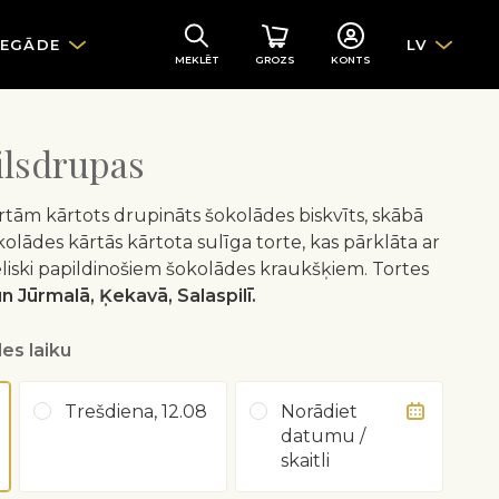
IEGĀDE
LV
MEKLĒT
GROZS
KONTS
ilsdrupas
ārtām kārtots drupināts šokolādes biskvīts, skābā
lādes kārtās kārtota sulīga torte, kas pārklāta ar
eliski papildinošiem šokolādes kraukšķiem. Tortes
n Jūrmalā, Ķekavā, Salaspilī.
es laiku
Trešdiena, 12.08
Norādiet
datumu /
skaitli