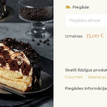
Piegāde
Adrese
35,00 €
Izmaksas:
Skatīt līdzīgus produ
Gourmet
Vasaras pu
Piegādes informācija