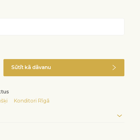
Sūtīt kā dāvanu
ktus
šķi
Konditori Rīgā