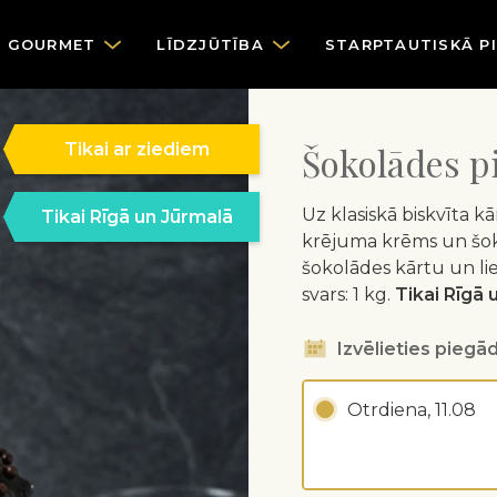
GOURMET
LĪDZJŪTĪBA
STARPTAUTISKĀ P
Tikai ar ziediem
Šokolādes p
Uz klasiskā biskvīta k
Tikai Rīgā un Jūrmalā
krējuma krēms un šoko
šokolādes kārtu un li
svars: 1 kg.
Tikai Rīgā u
Izvēlieties piegād
Otrdiena, 11.08