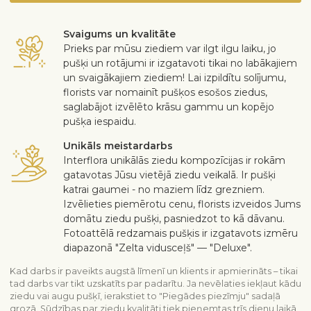
Svaigums un kvalitāte
Prieks par mūsu ziediem var ilgt ilgu laiku, jo
pušķi un rotājumi ir izgatavoti tikai no labākajiem
un svaigākajiem ziediem! Lai izpildītu solījumu,
florists var nomainīt pušķos esošos ziedus,
saglabājot izvēlēto krāsu gammu un kopējo
pušķa iespaidu.
Unikāls meistardarbs
Interflora unikālās ziedu kompozīcijas ir rokām
gatavotas Jūsu vietējā ziedu veikalā. Ir pušķi
katrai gaumei - no maziem līdz grezniem.
Izvēlieties piemērotu cenu, florists izveidos Jums
domātu ziedu pušķi, pasniedzot to kā dāvanu.
Fotoattēlā redzamais pušķis ir izgatavots izmēru
diapazonā "Zelta vidusceļš" — "Deluxe".
Kad darbs ir paveikts augstā līmenī un klients ir apmierināts – tikai
tad darbs var tikt uzskatīts par padarītu. Ja nevēlaties iekļaut kādu
ziedu vai augu pušķī, ierakstiet to "Piegādes piezīmju" sadaļā
grozā. Sūdzības par ziedu kvalitāti tiek pieņemtas trīs dienu laikā