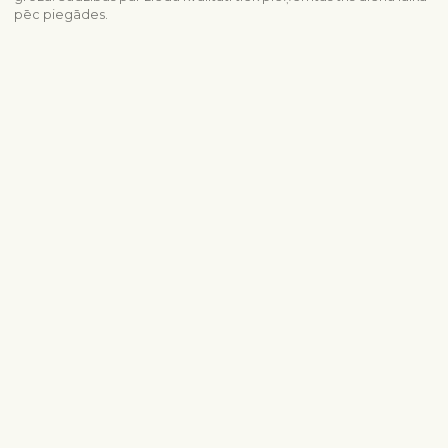
pēc piegādes.
Piegādes informācija
Sazinieties ar mums
info@interflora.lv
+371 6785 4800
Mēs Jums atbildēsim
Pirmdiena - piektdiena
9:00-17:00
Sestdiena
10:00-13:00
Populārākie