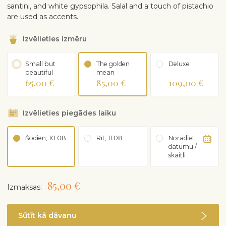
santini, and white gypsophila. Salal and a touch of pistachio
are used as accents.
Izvēlieties izmēru
Small but
The golden
Deluxe
beautiful
mean
65,00 €
85,00 €
109,00 €
Izvēlieties piegādes laiku
Šodien, 10.08
Rīt, 11.08
Norādiet
datumu /
skaitli
85,00 €
Izmaksas:
Sūtīt kā dāvanu