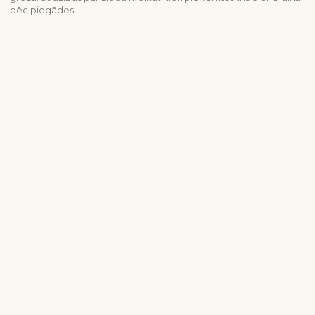
pēc piegādes.
Piegādes informācija
Sazinieties ar mums
info@interflora.lv
+371 6785 4800
Mēs Jums atbildēsim
Pirmdiena - piektdiena
9:00-17:00
Sestdiena
10:00-13:00
Populārākie