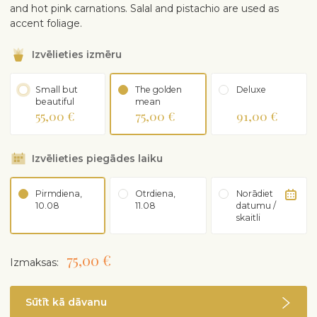
and hot pink carnations. Salal and pistachio are used as
accent foliage.
Izvēlieties izmēru
Small but
The golden
Deluxe
beautiful
mean
55,00 €
75,00 €
91,00 €
Izvēlieties piegādes laiku
Pirmdiena,
Otrdiena,
Norādiet
10.08
11.08
datumu /
skaitli
75,00 €
Izmaksas:
Sūtīt kā dāvanu