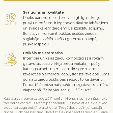
Svaigums un kvalitāte
Prieks par mūsu ziediem var ilgt ilgu laiku, jo
pušķi un rotājumi ir izgatavoti tikai no labākajiem
un svaigākajiem ziediem! Lai izpildītu solījumu,
florists var nomainīt pušķos esošos ziedus,
saglabājot izvēlēto krāsu gammu un kopējo
pušķa iespaidu.
Unikāls meistardarbs
Interflora unikālās ziedu kompozīcijas ir rokām
gatavotas Jūsu vietējā ziedu veikalā. Ir pušķi
katrai gaumei - no maziem līdz grezniem.
Izvēlieties piemērotu cenu, florists izveidos Jums
domātu ziedu pušķi, pasniedzot to kā dāvanu.
Fotoattēlā redzamais pušķis ir izgatavots izmēru
diapazonā "Zelta vidusceļš" — "Deluxe".
Kad darbs ir paveikts augstā līmenī un klients ir apmierināts – tikai
tad darbs var tikt uzskatīts par padarītu. Ja nevēlaties iekļaut kādu
ziedu vai augu pušķī, ierakstiet to "Piegādes piezīmju" sadaļā
grozā. Sūdzības par ziedu kvalitāti tiek pieņemtas trīs dienu laikā