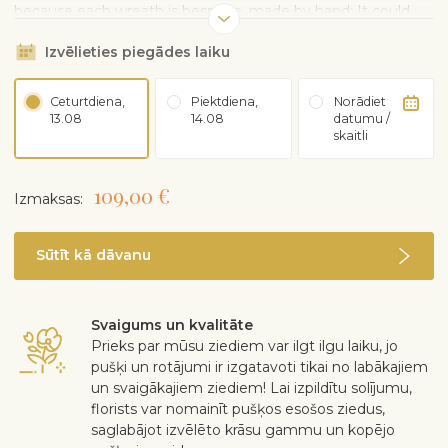
because each wreath is bespoke, made by hand: It could
feature buds, but they'll open up quickly: The packaging is
Izvēlieties piegādes laiku
all recyclable or biodegradable
Ceturtdiena,
Piektdiena,
Norādiet
13.08
14.08
datumu /
skaitli
109,00 €
Izmaksas:
Sūtīt kā dāvanu
Svaigums un kvalitāte
Prieks par mūsu ziediem var ilgt ilgu laiku, jo
pušķi un rotājumi ir izgatavoti tikai no labākajiem
un svaigākajiem ziediem! Lai izpildītu solījumu,
florists var nomainīt pušķos esošos ziedus,
saglabājot izvēlēto krāsu gammu un kopējo