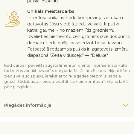
pušķa iespaidu.
Unikāls meistardarbs
Interflora unikālās ziedu kompozīcijas ir rokām
gatavotas Jūsu vietējā ziedu veikalā. Ir pušķi
katrai gaumei - no maziem līdz grezniem.
Izvēlieties piemērotu cenu, florists izveidos Jums
domātu ziedu pušķi, pasniedzot to kā dāvanu.
Fotoattēlā redzamais pušķis ir izgatavots izmēru
diapazonā "Zelta vidusceļš" — "Deluxe".
Kad darbs ir paveikts augstā līmenī un klients ir apmierināts – tikai
tad darbs var tikt uzskatīts par padarītu. Ja nevēlaties iekļaut kādu
ziedu vai augu pušķī, ierakstiet to "Piegādes piezīmju" sadaļā
grozā. Sūdzības par ziedu kvalitāti tiek pieņemtas trīs dienu laikā
pēc piegādes.
Piegādes informācija