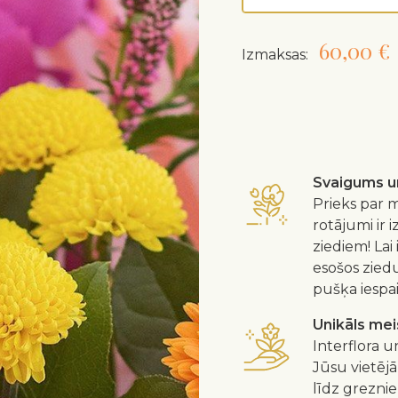
60,00 €
Izmaksas:
Svaigums un
Prieks par m
rotājumi ir 
ziediem! Lai
esošos zied
pušķa iespa
Unikāls me
Interflora u
Jūsu vietējā
līdz greznie