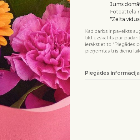
Jums domātu
Fotoattēlā 
"Zelta vidus
Kad darbs ir paveikts aug
tikt uzskatīts par padarī
ierakstiet to "Piegādes p
pieņemtas trīs dienu lai
Piegādes informācija