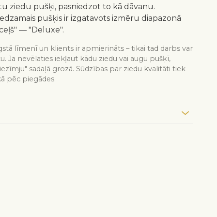
 ziedu pušķi, pasniedzot to kā dāvanu.
redzamais pušķis ir izgatavots izmēru diapazonā
ceļš" — "Deluxe".
stā līmenī un klients ir apmierināts – tikai tad darbs var
tu. Ja nevēlaties iekļaut kādu ziedu vai augu pušķī,
iezīmju" sadaļā grozā. Sūdzības par ziedu kvalitāti tiek
kā pēc piegādes.