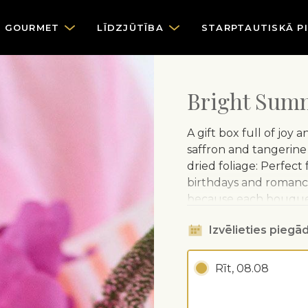
GOURMET
LĪDZJŪTĪBA
STARPTAUTISKĀ P
Bright Summ
A gift box full of joy 
saffron and tangerine
dried foliage: Perfect 
birthdays and romance:
because each bouquet
buds, but they'll open
Izvēlieties piegād
biodegradable
Rīt, 08.08