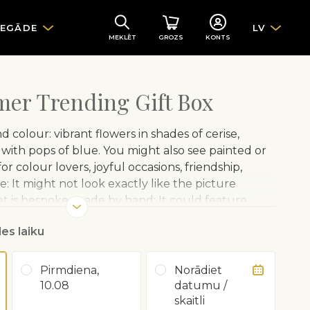
IEGĀDE
LV
MEKLĒT
GROZS
KONTS
er Trending Gift Box
and colour: vibrant flowers in shades of cerise,
 with pops of blue. You might also see painted or
for colour lovers, joyful occasions, friendship,
 It might not look exactly like the picture
 is bespoke, made by hand: It could feature
 up quickly: The packaging is all recyclable or
es laiku
Pirmdiena,
Norādiet
10.08
datumu /
skaitli