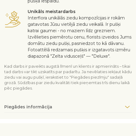
pušķa iespaidu.
Unikāls meistardarbs
Interflora unikālās ziedu kompozīcijas ir rokām
gatavotas Jūsu vietējā ziedu veikalā. Ir pušķi
katrai gaumei - no maziem līdz grezniem.
Izvēlieties piemērotu cenu, florists izveidos Jums
domātu ziedu pušķi, pasniedzot to kā dāvanu.
Fotoattēlā redzamais pušķis ir izgatavots izmēru
diapazonā "Zelta vidusceļš" — "Deluxe".
Kad darbs ir paveikts augstā līmenī un klients ir apmierināts – tikai
tad darbs var tikt uzskatīts par padarītu. Ja nevēlaties iekļaut kādu
ziedu vai augu pušķī, ierakstiet to "Piegādes piezīmju" sadaļā
grozā. Sūdzības par ziedu kvalitāti tiek pieņemtas trīs dienu laikā
pēc piegādes.
Piegādes informācija