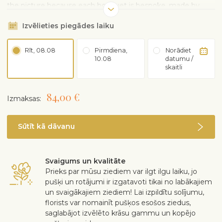
the picture because each bouquet is bespoke, made by
hand : It could feature buds, but they'll open up quickly: The
Izvēlieties piegādes laiku
packaging is all recyclable or biodegradable
Rīt, 08.08
Pirmdiena,
Norādiet
10.08
datumu /
skaitli
84,00 €
Izmaksas:
Sūtīt kā dāvanu
Svaigums un kvalitāte
Prieks par mūsu ziediem var ilgt ilgu laiku, jo
pušķi un rotājumi ir izgatavoti tikai no labākajiem
un svaigākajiem ziediem! Lai izpildītu solījumu,
florists var nomainīt pušķos esošos ziedus,
saglabājot izvēlēto krāsu gammu un kopējo