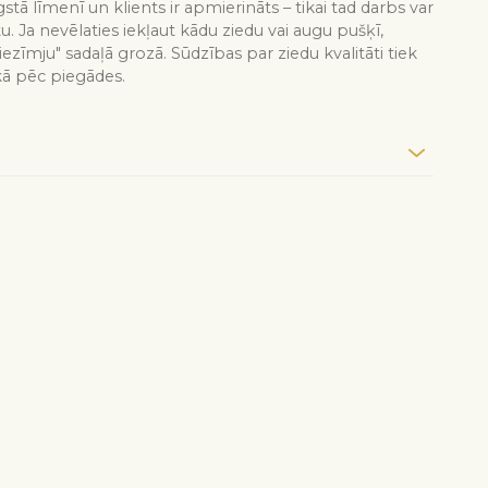
stā līmenī un klients ir apmierināts – tikai tad darbs var
tu. Ja nevēlaties iekļaut kādu ziedu vai augu pušķī,
iezīmju" sadaļā grozā. Sūdzības par ziedu kvalitāti tiek
kā pēc piegādes.