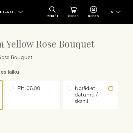
IEGĀDE
LV
MEKLĒT
GROZS
KONTS
m Yellow Rose Bouquet
 Rose Bouquet
es laiku
Rīt, 08.08
Norādiet
datumu /
skaitli