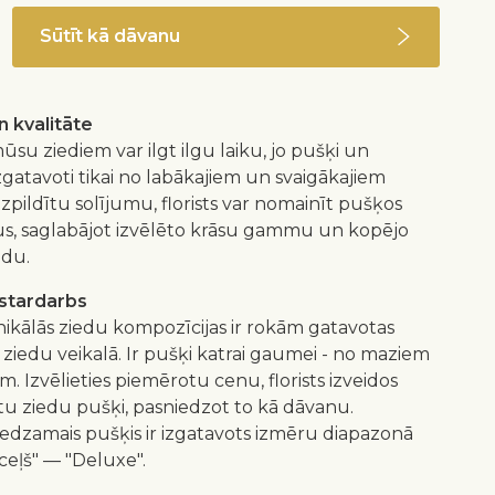
Sūtīt kā dāvanu
 kvalitāte
ūsu ziediem var ilgt ilgu laiku, jo pušķi un
izgatavoti tikai no labākajiem un svaigākajiem
 izpildītu solījumu, florists var nomainīt pušķos
us, saglabājot izvēlēto krāsu gammu un kopējo
idu.
istardarbs
nikālās ziedu kompozīcijas ir rokām gatavotas
 ziedu veikalā. Ir pušķi katrai gaumei - no maziem
m. Izvēlieties piemērotu cenu, florists izveidos
 ziedu pušķi, pasniedzot to kā dāvanu.
redzamais pušķis ir izgatavots izmēru diapazonā
ceļš" — "Deluxe".