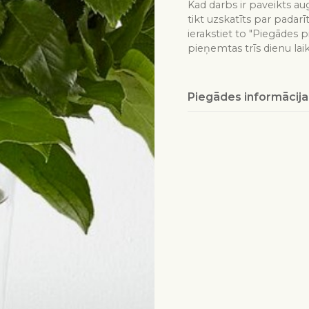
Kad darbs ir paveikts aug
tikt uzskatīts par padarī
ierakstiet to "Piegādes p
pieņemtas trīs dienu lai
Piegādes informācija