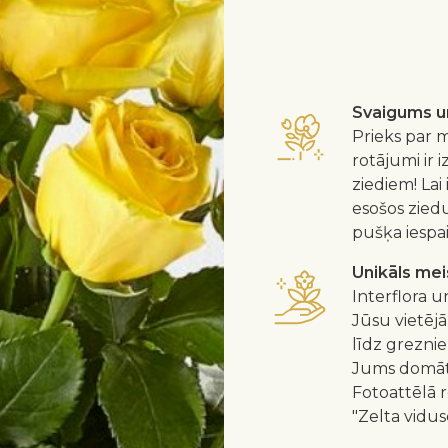
Svaigums un
Prieks par m
rotājumi ir 
ziediem! Lai
esošos zied
pušķa iespa
Unikāls me
Interflora u
Jūsu vietējā
līdz greznie
Jums domātu
Fotoattēlā 
"Zelta vidus