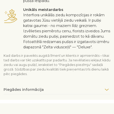
pušķa iespaidu.
Unikāls meistardarbs
Interflora unikālās ziedu kompozīcijas ir rokām
gatavotas Jūsu vietējā ziedu veikalā. Ir pušķi
katrai gaumei - no maziem līdz grezniem.
Izvēlieties piemērotu cenu, florists izveidos Jums
domātu ziedu pušķi, pasniedzot to kā dāvanu.
Fotoattēlā redzamais pušķis ir izgatavots izmēru
diapazonā "Zelta vidusceļš" — "Deluxe".
Kad darbs ir paveikts augstā līmenī un klients ir apmierināts – tikai
tad darbs var tikt uzskatīts par padarītu. Ja nevēlaties iekļaut kādu
ziedu vai augu pušķī, ierakstiet to "Piegādes piezīmju" sadaļā
grozā. Sūdzības par ziedu kvalitāti tiek pieņemtas trīs dienu laikā
pēc piegādes.
Piegādes informācija