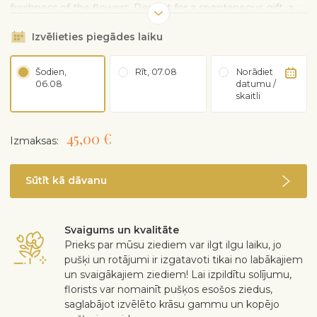
freshness of the flowers. Perfect for a spontaneous gift, a
sincere thank you, or a moment of affection to share.
Izvēlieties piegādes laiku
Šodien,
Rīt, 07.08
Norādiet
06.08
datumu /
skaitli
45,00 €
Izmaksas:
Sūtīt kā dāvanu
Svaigums un kvalitāte
Prieks par mūsu ziediem var ilgt ilgu laiku, jo
pušķi un rotājumi ir izgatavoti tikai no labākajiem
un svaigākajiem ziediem! Lai izpildītu solījumu,
florists var nomainīt pušķos esošos ziedus,
saglabājot izvēlēto krāsu gammu un kopējo