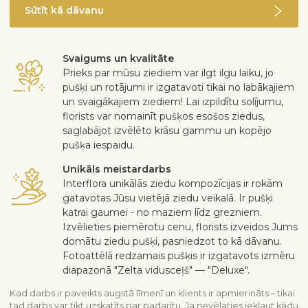
Sūtīt kā dāvanu
Svaigums un kvalitāte
Prieks par mūsu ziediem var ilgt ilgu laiku, jo
pušķi un rotājumi ir izgatavoti tikai no labākajiem
un svaigākajiem ziediem! Lai izpildītu solījumu,
florists var nomainīt pušķos esošos ziedus,
saglabājot izvēlēto krāsu gammu un kopējo
pušķa iespaidu.
Unikāls meistardarbs
Interflora unikālās ziedu kompozīcijas ir rokām
gatavotas Jūsu vietējā ziedu veikalā. Ir pušķi
katrai gaumei - no maziem līdz grezniem.
Izvēlieties piemērotu cenu, florists izveidos Jums
domātu ziedu pušķi, pasniedzot to kā dāvanu.
Fotoattēlā redzamais pušķis ir izgatavots izmēru
diapazonā "Zelta vidusceļš" — "Deluxe".
Kad darbs ir paveikts augstā līmenī un klients ir apmierināts – tikai
tad darbs var tikt uzskatīts par padarītu. Ja nevēlaties iekļaut kādu