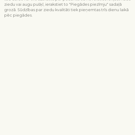
ziedu vai augu pušķī, ierakstiet to "Piegādes piezīmju" sadaļā
grozā. Sūdzības par ziedu kvalitāti tiek pieņemtas trīs dienu laikā
pēc piegādes.
Piegādes informācija
Sazinieties ar mums
info@interflora.lv
+371 6785 4800
Mēs Jums atbildēsim
Pirmdiena - piektdiena
9:00-17:00
Sestdiena
10:00-13:00