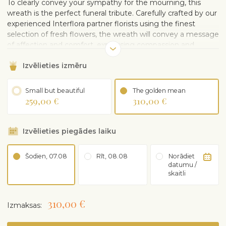
To clearly convey your sympathy for the mourning, this
wreath is the perfect funeral tribute. Carefully crafted by our
experienced Interflora partner florists using the finest
selection of fresh flowers, the wreath will convey a message
of affection and comfort, expressing compassion and
closeness.
Izvēlieties izmēru
Small but beautiful
The golden mean
259,00 €
310,00 €
Izvēlieties piegādes laiku
Šodien, 07.08
Rīt, 08.08
Norādiet
datumu /
skaitli
310,00 €
Izmaksas: