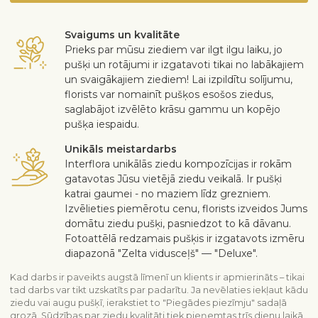
Svaigums un kvalitāte
Prieks par mūsu ziediem var ilgt ilgu laiku, jo
pušķi un rotājumi ir izgatavoti tikai no labākajiem
un svaigākajiem ziediem! Lai izpildītu solījumu,
florists var nomainīt pušķos esošos ziedus,
saglabājot izvēlēto krāsu gammu un kopējo
pušķa iespaidu.
Unikāls meistardarbs
Interflora unikālās ziedu kompozīcijas ir rokām
gatavotas Jūsu vietējā ziedu veikalā. Ir pušķi
katrai gaumei - no maziem līdz grezniem.
Izvēlieties piemērotu cenu, florists izveidos Jums
domātu ziedu pušķi, pasniedzot to kā dāvanu.
Fotoattēlā redzamais pušķis ir izgatavots izmēru
diapazonā "Zelta vidusceļš" — "Deluxe".
Kad darbs ir paveikts augstā līmenī un klients ir apmierināts – tikai
tad darbs var tikt uzskatīts par padarītu. Ja nevēlaties iekļaut kādu
ziedu vai augu pušķī, ierakstiet to "Piegādes piezīmju" sadaļā
grozā. Sūdzības par ziedu kvalitāti tiek pieņemtas trīs dienu laikā