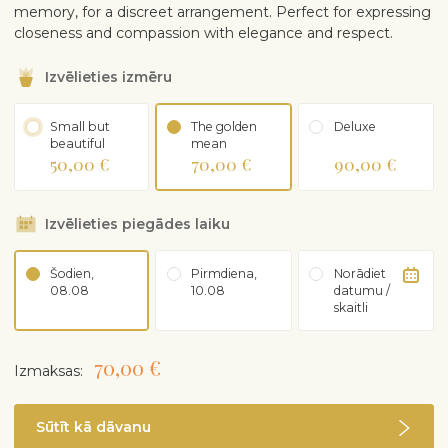
memory, for a discreet arrangement. Perfect for expressing
closeness and compassion with elegance and respect.
Izvēlieties izmēru
Small but
The golden
Deluxe
beautiful
mean
50,00 €
70,00 €
90,00 €
Izvēlieties piegādes laiku
Šodien,
Pirmdiena,
Norādiet
08.08
10.08
datumu /
skaitli
70,00 €
Izmaksas:
Sūtīt kā dāvanu