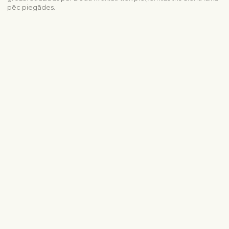
pēc piegādes.
Piegādes informācija
Sazinieties ar mums
info@interflora.lv
+371 6785 4800
Mēs Jums atbildēsim
Pirmdiena - piektdiena
9:00-17:00
Sestdiena
10:00-13:00
Populārākie