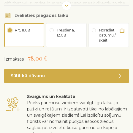
gift that will surprise in every way and speak directly to the
heart of the recipient.
Izvēlieties piegādes laiku
Rīt, 11.08
Trešdiena,
Norādiet
12.08
datumu /
skaitli
78,00 €
Izmaksas:
Sūtīt kā dāvanu
Svaigums un kvalitāte
Prieks par mūsu ziediem var ilgt ilgu laiku, jo
pušķi un rotājumi ir izgatavoti tikai no labākajiem
un svaigākajiem ziediem! Lai izpildītu solījumu,
florists var nomainīt pušķos esošos ziedus,
saglabājot izvēlēto krāsu gammu un kopējo