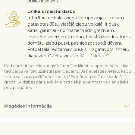
pušķa iespaidu.
Unikāls meistardarbs
Interflora unikālās ziedu kompozīcijas ir rokām
gatavotas Jūsu vietējā ziedu veikalā. Ir pušķi
katrai gaumei - no maziem līdz grezniem.
Izvēlieties piemērotu cenu, florists izveidos Jums
domātu ziedu pušķi, pasniedzot to kā dāvanu.
Fotoattēlā redzamais pušķis ir izgatavots izmēru
diapazonā "Zelta vidusceļš" — "Deluxe".
Kad darbs ir paveikts augstā līmenī un klients ir apmierināts – tikai
tad darbs var tikt uzskatīts par padarītu. Ja nevēlaties iekļaut kādu
ziedu vai augu pušķī, ierakstiet to "Piegādes piezīmju" sadaļā
grozā. Sūdzības par ziedu kvalitāti tiek pieņemtas trīs dienu laikā
pēc piegādes.
Piegādes informācija