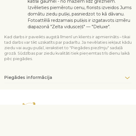
katrai gaumei - no maziem līdz grezniem.
Izvēlieties piemērotu cenu, florists izveidos Jums
domātu ziedu pušķi, pasniedzot to kā dāvanu.
Fotoattēlā redzamais pušķis ir izgatavots izmēru
diapazonā "Zelta vidusceļš" — "Deluxe".
Kad darbs ir paveikts augstā līmenī un klients ir apmierināts – tikai
tad darbs var tikt uzskatīts par padarītu. Ja nevēlaties iekļaut kādu
ziedu vai augu pušķī, ierakstiet to "Piegādes piezīmju" sadaļā
grozā. Sūdzības par ziedu kvalitāti tiek pieņemtas trīs dienu laikā
pēc piegādes.
Piegādes informācija
Sazinieties ar mums