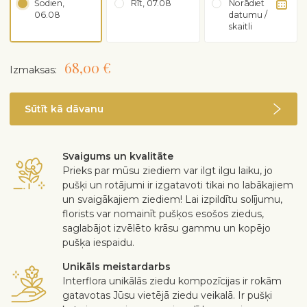
Šodien,
Rīt, 07.08
Norādiet
06.08
datumu /
skaitli
68,00 €
Izmaksas:
Sūtīt kā dāvanu
Svaigums un kvalitāte
Prieks par mūsu ziediem var ilgt ilgu laiku, jo
pušķi un rotājumi ir izgatavoti tikai no labākajiem
un svaigākajiem ziediem! Lai izpildītu solījumu,
florists var nomainīt pušķos esošos ziedus,
saglabājot izvēlēto krāsu gammu un kopējo
pušķa iespaidu.
Unikāls meistardarbs
Interflora unikālās ziedu kompozīcijas ir rokām
gatavotas Jūsu vietējā ziedu veikalā. Ir pušķi