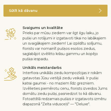
Sūtīt kā dāvanu
Svaigums un kvalitāte
Prieks par mūsu ziediem var ilgt ilgu laiku, jo
pušķi un rotājumi ir izgatavoti tikai no labākajiem
un svaigākajiem ziediem! Lai izpildītu solījumu,
florists var nomainīt pušķos esošos ziedus,
saglabājot izvēlēto krāsu gammu un kopējo
pušķa iespaidu.
Unikāls meistardarbs
Interflora unikālās ziedu kompozīcijas ir rokām
gatavotas Jūsu vietējā ziedu veikalā. Ir pušķi
katrai gaumei - no maziem līdz grezniem.
Izvēlieties piemērotu cenu, florists izveidos Jums
domātu ziedu pušķi, pasniedzot to kā dāvanu.
Fotoattēlā redzamais pušķis ir izgatavots izmēru
diapazonā "Zelta vidusceļš" — "Deluxe".