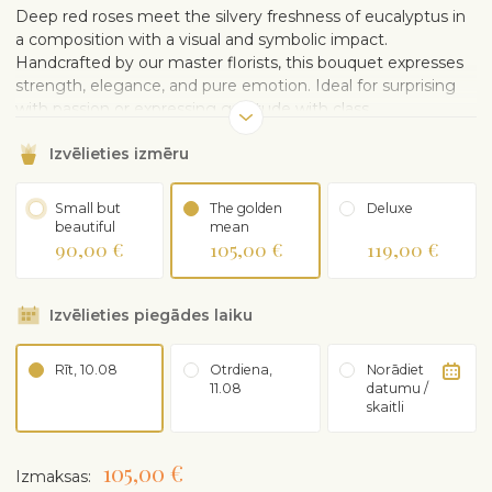
Deep red roses meet the silvery freshness of eucalyptus in
a composition with a visual and symbolic impact.
Handcrafted by our master florists, this bouquet expresses
strength, elegance, and pure emotion. Ideal for surprising
with passion or expressing gratitude with class.
Izvēlieties izmēru
Small but
The golden
Deluxe
beautiful
mean
90,00 €
105,00 €
119,00 €
Izvēlieties piegādes laiku
Rīt, 10.08
Otrdiena,
Norādiet
11.08
datumu /
skaitli
105,00 €
Izmaksas: