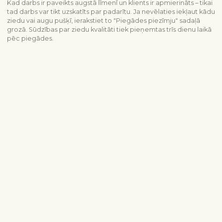
Kad darbs ir paveikts augstā līmenī un klients ir apmierināts – tikai
tad darbs var tikt uzskatīts par padarītu. Ja nevēlaties iekļaut kādu
ziedu vai augu pušķī, ierakstiet to "Piegādes piezīmju" sadaļā
grozā. Sūdzības par ziedu kvalitāti tiek pieņemtas trīs dienu laikā
pēc piegādes.
Piegādes informācija
Sazinieties ar mums
info@interflora.lv
+371 6785 4800
Mēs Jums atbildēsim
Pirmdiena - piektdiena
9:00-17:00