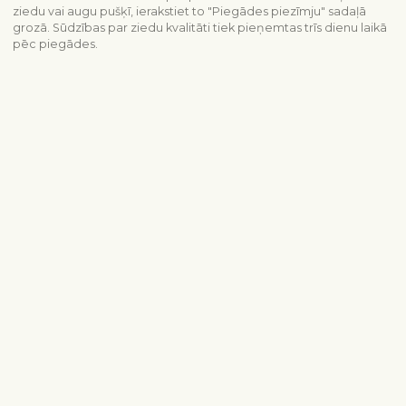
ziedu vai augu pušķī, ierakstiet to "Piegādes piezīmju" sadaļā
grozā. Sūdzības par ziedu kvalitāti tiek pieņemtas trīs dienu laikā
pēc piegādes.
Piegādes informācija
Sazinieties ar mums
info@interflora.lv
+371 6785 4800
Mēs Jums atbildēsim
Pirmdiena - piektdiena
9:00-17:00
Sestdiena
10:00-13:00