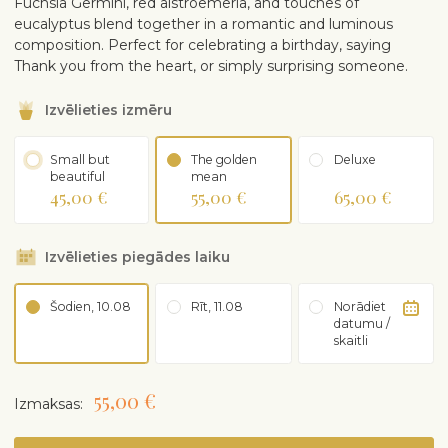
Fuchsia Germini, red alstroemeria, and touches of
eucalyptus blend together in a romantic and luminous
composition. Perfect for celebrating a birthday, saying
Thank you from the heart, or simply surprising someone.
Izvēlieties izmēru
Small but
The golden
Deluxe
beautiful
mean
45,00 €
55,00 €
65,00 €
Izvēlieties piegādes laiku
Šodien, 10.08
Rīt, 11.08
Norādiet
datumu /
skaitli
55,00 €
Izmaksas: