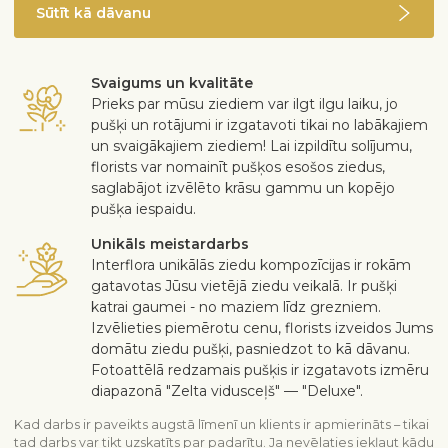
Sūtīt kā dāvanu
Svaigums un kvalitāte
Prieks par mūsu ziediem var ilgt ilgu laiku, jo
pušķi un rotājumi ir izgatavoti tikai no labākajiem
un svaigākajiem ziediem! Lai izpildītu solījumu,
florists var nomainīt pušķos esošos ziedus,
saglabājot izvēlēto krāsu gammu un kopējo
pušķa iespaidu.
Unikāls meistardarbs
Interflora unikālās ziedu kompozīcijas ir rokām
gatavotas Jūsu vietējā ziedu veikalā. Ir pušķi
katrai gaumei - no maziem līdz grezniem.
Izvēlieties piemērotu cenu, florists izveidos Jums
domātu ziedu pušķi, pasniedzot to kā dāvanu.
Fotoattēlā redzamais pušķis ir izgatavots izmēru
diapazonā "Zelta vidusceļš" — "Deluxe".
Kad darbs ir paveikts augstā līmenī un klients ir apmierināts – tikai
tad darbs var tikt uzskatīts par padarītu. Ja nevēlaties iekļaut kādu