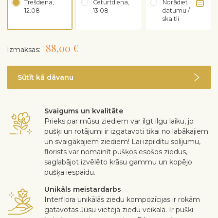
Trešdiena,
Ceturtdiena,
Norādiet
12.08
13.08
datumu /
skaitli
88,00 €
Izmaksas:
Sūtīt kā dāvanu
Svaigums un kvalitāte
Prieks par mūsu ziediem var ilgt ilgu laiku, jo
pušķi un rotājumi ir izgatavoti tikai no labākajiem
un svaigākajiem ziediem! Lai izpildītu solījumu,
florists var nomainīt pušķos esošos ziedus,
saglabājot izvēlēto krāsu gammu un kopējo
pušķa iespaidu.
Unikāls meistardarbs
Interflora unikālās ziedu kompozīcijas ir rokām
gatavotas Jūsu vietējā ziedu veikalā. Ir pušķi