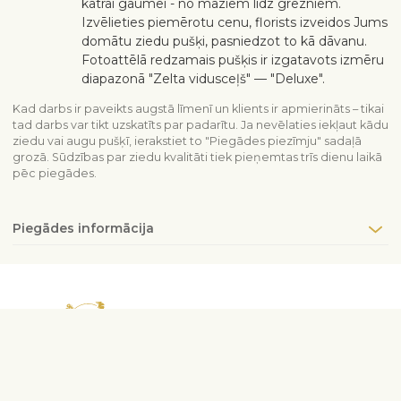
katrai gaumei - no maziem līdz grezniem.
Izvēlieties piemērotu cenu, florists izveidos Jums
domātu ziedu pušķi, pasniedzot to kā dāvanu.
Fotoattēlā redzamais pušķis ir izgatavots izmēru
diapazonā "Zelta vidusceļš" — "Deluxe".
Kad darbs ir paveikts augstā līmenī un klients ir apmierināts – tikai
tad darbs var tikt uzskatīts par padarītu. Ja nevēlaties iekļaut kādu
ziedu vai augu pušķī, ierakstiet to "Piegādes piezīmju" sadaļā
grozā. Sūdzības par ziedu kvalitāti tiek pieņemtas trīs dienu laikā
pēc piegādes.
Piegādes informācija
Sazinieties ar mums