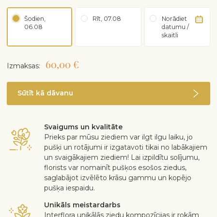
Šodien,
Rīt, 07.08
Norādiet
06.08
datumu /
skaitli
60,00 €
Izmaksas:
Sūtīt kā dāvanu
Svaigums un kvalitāte
Prieks par mūsu ziediem var ilgt ilgu laiku, jo
pušķi un rotājumi ir izgatavoti tikai no labākajiem
un svaigākajiem ziediem! Lai izpildītu solījumu,
florists var nomainīt pušķos esošos ziedus,
saglabājot izvēlēto krāsu gammu un kopējo
pušķa iespaidu.
Unikāls meistardarbs
Interflora unikālās ziedu kompozīcijas ir rokām