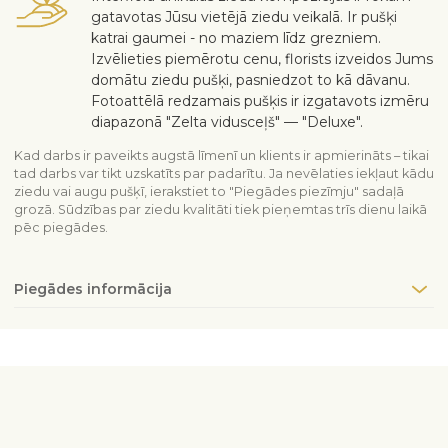
gatavotas Jūsu vietējā ziedu veikalā. Ir pušķi
katrai gaumei - no maziem līdz grezniem.
Izvēlieties piemērotu cenu, florists izveidos Jums
domātu ziedu pušķi, pasniedzot to kā dāvanu.
Fotoattēlā redzamais pušķis ir izgatavots izmēru
diapazonā "Zelta vidusceļš" — "Deluxe".
Kad darbs ir paveikts augstā līmenī un klients ir apmierināts – tikai
tad darbs var tikt uzskatīts par padarītu. Ja nevēlaties iekļaut kādu
ziedu vai augu pušķī, ierakstiet to "Piegādes piezīmju" sadaļā
grozā. Sūdzības par ziedu kvalitāti tiek pieņemtas trīs dienu laikā
pēc piegādes.
Piegādes informācija