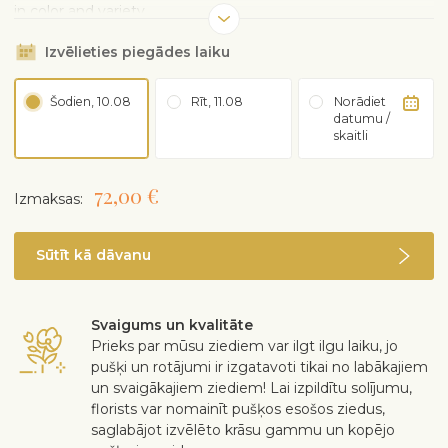
in color and variety.
Izvēlieties piegādes laiku
Šodien, 10.08
Rīt, 11.08
Norādiet
datumu /
skaitli
72,00 €
Izmaksas:
Sūtīt kā dāvanu
Svaigums un kvalitāte
Prieks par mūsu ziediem var ilgt ilgu laiku, jo
pušķi un rotājumi ir izgatavoti tikai no labākajiem
un svaigākajiem ziediem! Lai izpildītu solījumu,
florists var nomainīt pušķos esošos ziedus,
saglabājot izvēlēto krāsu gammu un kopējo