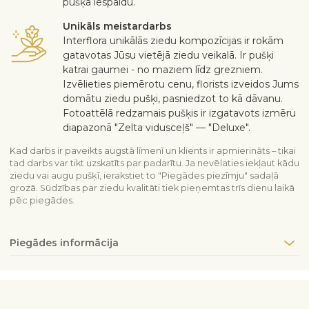
pušķa iespaidu.
Unikāls meistardarbs
Interflora unikālās ziedu kompozīcijas ir rokām
gatavotas Jūsu vietējā ziedu veikalā. Ir pušķi
katrai gaumei - no maziem līdz grezniem.
Izvēlieties piemērotu cenu, florists izveidos Jums
domātu ziedu pušķi, pasniedzot to kā dāvanu.
Fotoattēlā redzamais pušķis ir izgatavots izmēru
diapazonā "Zelta vidusceļš" — "Deluxe".
Kad darbs ir paveikts augstā līmenī un klients ir apmierināts – tikai
tad darbs var tikt uzskatīts par padarītu. Ja nevēlaties iekļaut kādu
ziedu vai augu pušķī, ierakstiet to "Piegādes piezīmju" sadaļā
grozā. Sūdzības par ziedu kvalitāti tiek pieņemtas trīs dienu laikā
pēc piegādes.
Piegādes informācija