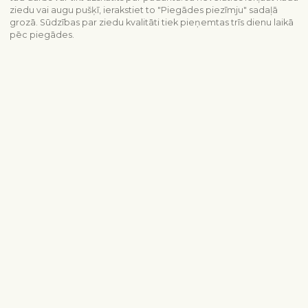
ziedu vai augu pušķī, ierakstiet to "Piegādes piezīmju" sadaļā
grozā. Sūdzības par ziedu kvalitāti tiek pieņemtas trīs dienu laikā
pēc piegādes.
Piegādes informācija
Sazinieties ar mums
info@interflora.lv
+371 6785 4800
Mēs Jums atbildēsim
Pirmdiena - piektdiena
9:00-17:00
Sestdiena
10:00-13:00