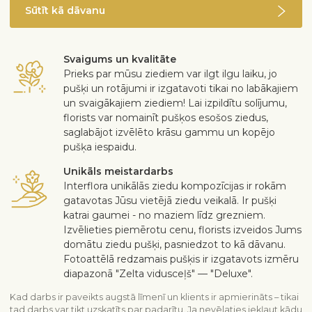
Sūtīt kā dāvanu
selected areas for orders placed before the applicable cut-
off time.
Svaigums un kvalitāte
Prieks par mūsu ziediem var ilgt ilgu laiku, jo
pušķi un rotājumi ir izgatavoti tikai no labākajiem
un svaigākajiem ziediem! Lai izpildītu solījumu,
florists var nomainīt pušķos esošos ziedus,
saglabājot izvēlēto krāsu gammu un kopējo
pušķa iespaidu.
Unikāls meistardarbs
Interflora unikālās ziedu kompozīcijas ir rokām
gatavotas Jūsu vietējā ziedu veikalā. Ir pušķi
katrai gaumei - no maziem līdz grezniem.
Izvēlieties piemērotu cenu, florists izveidos Jums
domātu ziedu pušķi, pasniedzot to kā dāvanu.
Fotoattēlā redzamais pušķis ir izgatavots izmēru
diapazonā "Zelta vidusceļš" — "Deluxe".
Kad darbs ir paveikts augstā līmenī un klients ir apmierināts – tikai
tad darbs var tikt uzskatīts par padarītu. Ja nevēlaties iekļaut kādu