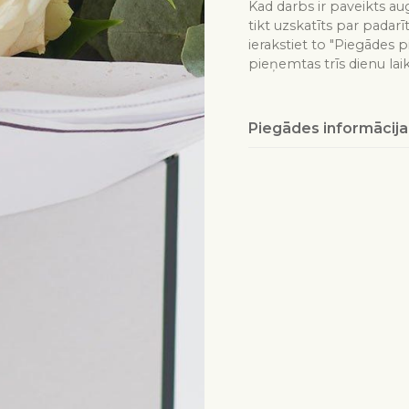
Kad darbs ir paveikts aug
tikt uzskatīts par padarī
ierakstiet to "Piegādes p
pieņemtas trīs dienu lai
Piegādes informācija