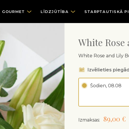
GOURMET
LĪDZJŪTĪBA
STARPTAUTISKĀ P
White Rose 
White Rose and Lily 
Izvēlieties piegād
Šodien, 08.08
89,00 €
Izmaksas: