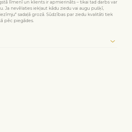
stā līmenī un klients ir apmierināts – tikai tad darbs var
tu. Ja nevēlaties iekļaut kādu ziedu vai augu pušķī,
iezīmju" sadaļā grozā. Sūdzības par ziedu kvalitāti tiek
kā pēc piegādes.