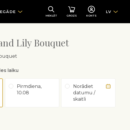
IEGĀDE
LV
MEKLĒT
GROZS
KONTS
and Lily Bouquet
Bouquet
es laiku
Pirmdiena,
Norādiet
10.08
datumu /
skaitli