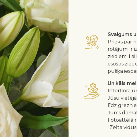
Svaigums un
Prieks par m
rotājumi ir 
ziediem! Lai
esošos zied
pušķa iespa
Unikāls me
Interflora u
Jūsu vietējā
līdz greznie
Jums domātu
Fotoattēlā 
"Zelta vidus