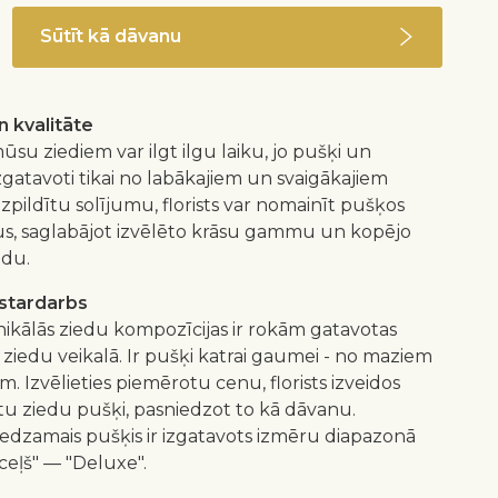
Sūtīt kā dāvanu
 kvalitāte
ūsu ziediem var ilgt ilgu laiku, jo pušķi un
izgatavoti tikai no labākajiem un svaigākajiem
 izpildītu solījumu, florists var nomainīt pušķos
us, saglabājot izvēlēto krāsu gammu un kopējo
idu.
istardarbs
nikālās ziedu kompozīcijas ir rokām gatavotas
 ziedu veikalā. Ir pušķi katrai gaumei - no maziem
m. Izvēlieties piemērotu cenu, florists izveidos
 ziedu pušķi, pasniedzot to kā dāvanu.
redzamais pušķis ir izgatavots izmēru diapazonā
ceļš" — "Deluxe".