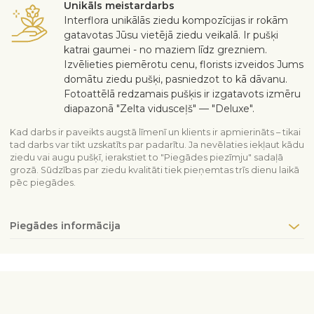
Unikāls meistardarbs
Interflora unikālās ziedu kompozīcijas ir rokām
gatavotas Jūsu vietējā ziedu veikalā. Ir pušķi
katrai gaumei - no maziem līdz grezniem.
Izvēlieties piemērotu cenu, florists izveidos Jums
domātu ziedu pušķi, pasniedzot to kā dāvanu.
Fotoattēlā redzamais pušķis ir izgatavots izmēru
diapazonā "Zelta vidusceļš" — "Deluxe".
Kad darbs ir paveikts augstā līmenī un klients ir apmierināts – tikai
tad darbs var tikt uzskatīts par padarītu. Ja nevēlaties iekļaut kādu
ziedu vai augu pušķī, ierakstiet to "Piegādes piezīmju" sadaļā
grozā. Sūdzības par ziedu kvalitāti tiek pieņemtas trīs dienu laikā
pēc piegādes.
Piegādes informācija