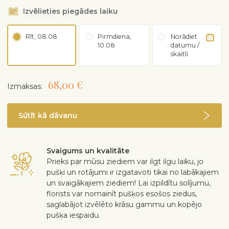
Izvēlieties piegādes laiku
Rīt, 08.08
Pirmdiena,
Norādiet
10.08
datumu /
skaitli
68,00 €
Izmaksas:
Sūtīt kā dāvanu
Svaigums un kvalitāte
Prieks par mūsu ziediem var ilgt ilgu laiku, jo
pušķi un rotājumi ir izgatavoti tikai no labākajiem
un svaigākajiem ziediem! Lai izpildītu solījumu,
florists var nomainīt pušķos esošos ziedus,
saglabājot izvēlēto krāsu gammu un kopējo
pušķa iespaidu.