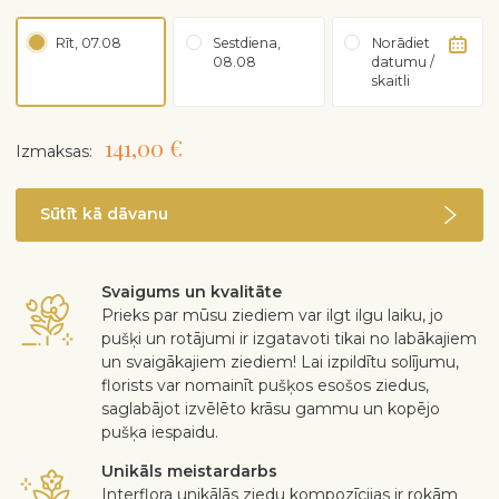
Rīt, 07.08
Sestdiena,
Norādiet
08.08
datumu /
skaitli
141,00 €
Izmaksas:
Sūtīt kā dāvanu
Svaigums un kvalitāte
Prieks par mūsu ziediem var ilgt ilgu laiku, jo
pušķi un rotājumi ir izgatavoti tikai no labākajiem
un svaigākajiem ziediem! Lai izpildītu solījumu,
florists var nomainīt pušķos esošos ziedus,
saglabājot izvēlēto krāsu gammu un kopējo
pušķa iespaidu.
Unikāls meistardarbs
Interflora unikālās ziedu kompozīcijas ir rokām