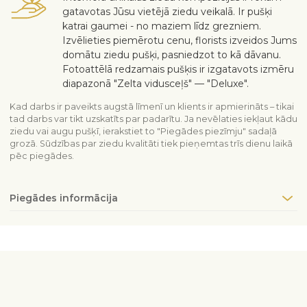
gatavotas Jūsu vietējā ziedu veikalā. Ir pušķi
katrai gaumei - no maziem līdz grezniem.
Izvēlieties piemērotu cenu, florists izveidos Jums
domātu ziedu pušķi, pasniedzot to kā dāvanu.
Fotoattēlā redzamais pušķis ir izgatavots izmēru
diapazonā "Zelta vidusceļš" — "Deluxe".
Kad darbs ir paveikts augstā līmenī un klients ir apmierināts – tikai
tad darbs var tikt uzskatīts par padarītu. Ja nevēlaties iekļaut kādu
ziedu vai augu pušķī, ierakstiet to "Piegādes piezīmju" sadaļā
grozā. Sūdzības par ziedu kvalitāti tiek pieņemtas trīs dienu laikā
pēc piegādes.
Piegādes informācija