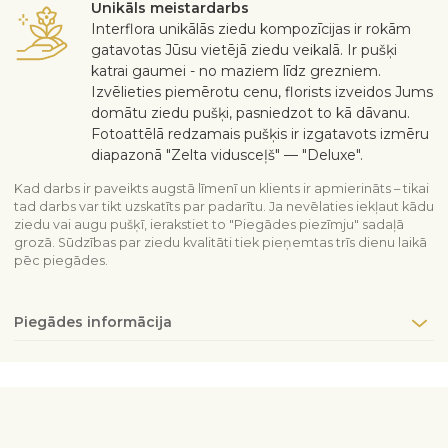
Unikāls meistardarbs
Interflora unikālās ziedu kompozīcijas ir rokām
gatavotas Jūsu vietējā ziedu veikalā. Ir pušķi
katrai gaumei - no maziem līdz grezniem.
Izvēlieties piemērotu cenu, florists izveidos Jums
domātu ziedu pušķi, pasniedzot to kā dāvanu.
Fotoattēlā redzamais pušķis ir izgatavots izmēru
diapazonā "Zelta vidusceļš" — "Deluxe".
Kad darbs ir paveikts augstā līmenī un klients ir apmierināts – tikai
tad darbs var tikt uzskatīts par padarītu. Ja nevēlaties iekļaut kādu
ziedu vai augu pušķī, ierakstiet to "Piegādes piezīmju" sadaļā
grozā. Sūdzības par ziedu kvalitāti tiek pieņemtas trīs dienu laikā
pēc piegādes.
Piegādes informācija