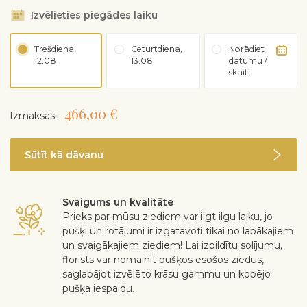
Izvēlieties piegādes laiku
Trešdiena,
Ceturtdiena,
Norādiet
12.08
13.08
datumu /
skaitli
466,00 €
Izmaksas:
Sūtīt kā dāvanu
Svaigums un kvalitāte
Prieks par mūsu ziediem var ilgt ilgu laiku, jo
pušķi un rotājumi ir izgatavoti tikai no labākajiem
un svaigākajiem ziediem! Lai izpildītu solījumu,
florists var nomainīt pušķos esošos ziedus,
saglabājot izvēlēto krāsu gammu un kopējo
pušķa iespaidu.