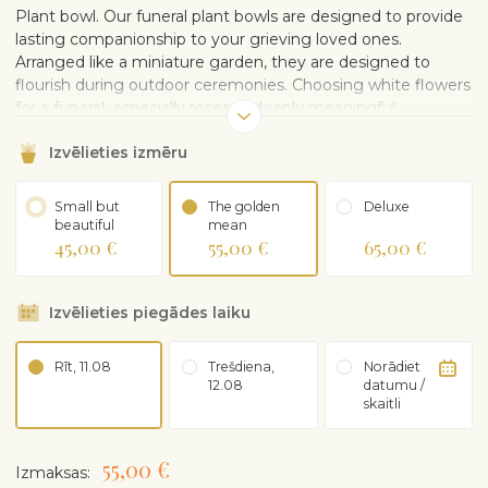
Plant bowl. Our funeral plant bowls are designed to provide
lasting companionship to your grieving loved ones.
Arranged like a miniature garden, they are designed to
flourish during outdoor ceremonies. Choosing white flowers
for a funeral, especially roses, is deeply meaningful.
Symbolizing the purity of feelings and a sign of respect,
Izvēlieties izmēru
these immaculate seasonal flowers will be the most radiant
and delicate gift. They can also be placed at the graveside
to honor the memory of the deceased.
Small but
The golden
Deluxe
beautiful
mean
45,00 €
55,00 €
65,00 €
Izvēlieties piegādes laiku
Rīt, 11.08
Trešdiena,
Norādiet
12.08
datumu /
skaitli
55,00 €
Izmaksas: