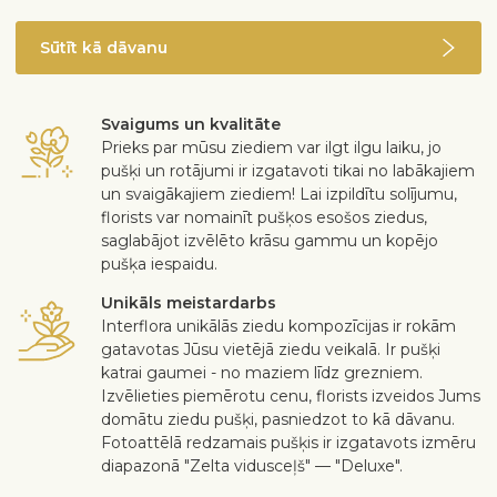
Sūtīt kā dāvanu
Svaigums un kvalitāte
Prieks par mūsu ziediem var ilgt ilgu laiku, jo
pušķi un rotājumi ir izgatavoti tikai no labākajiem
un svaigākajiem ziediem! Lai izpildītu solījumu,
florists var nomainīt pušķos esošos ziedus,
saglabājot izvēlēto krāsu gammu un kopējo
pušķa iespaidu.
Unikāls meistardarbs
Interflora unikālās ziedu kompozīcijas ir rokām
gatavotas Jūsu vietējā ziedu veikalā. Ir pušķi
katrai gaumei - no maziem līdz grezniem.
Izvēlieties piemērotu cenu, florists izveidos Jums
domātu ziedu pušķi, pasniedzot to kā dāvanu.
Fotoattēlā redzamais pušķis ir izgatavots izmēru
diapazonā "Zelta vidusceļš" — "Deluxe".