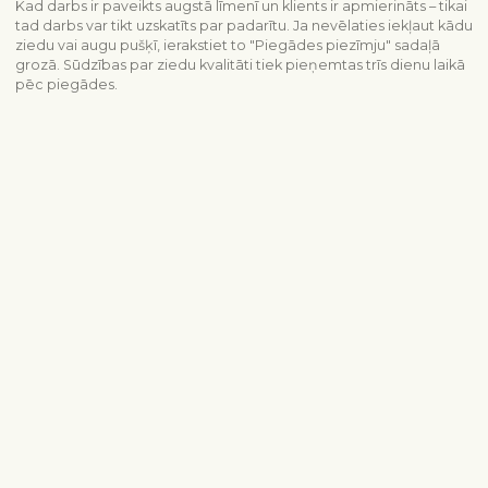
Kad darbs ir paveikts augstā līmenī un klients ir apmierināts – tikai
tad darbs var tikt uzskatīts par padarītu. Ja nevēlaties iekļaut kādu
ziedu vai augu pušķī, ierakstiet to "Piegādes piezīmju" sadaļā
grozā. Sūdzības par ziedu kvalitāti tiek pieņemtas trīs dienu laikā
pēc piegādes.
Piegādes informācija
Sazinieties ar mums
info@interflora.lv
+371 6785 4800
Mēs Jums atbildēsim
Pirmdiena - piektdiena
9:00-17:00