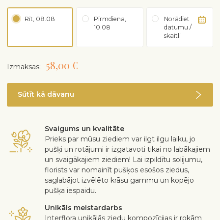
Rīt, 08.08
Pirmdiena,
Norādiet
10.08
datumu /
skaitli
58,00 €
Izmaksas:
Sūtīt kā dāvanu
Svaigums un kvalitāte
Prieks par mūsu ziediem var ilgt ilgu laiku, jo
pušķi un rotājumi ir izgatavoti tikai no labākajiem
un svaigākajiem ziediem! Lai izpildītu solījumu,
florists var nomainīt pušķos esošos ziedus,
saglabājot izvēlēto krāsu gammu un kopējo
pušķa iespaidu.
Unikāls meistardarbs
Interflora unikālās ziedu kompozīcijas ir rokām