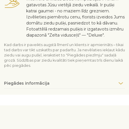
gatavotas Jūsu vietējā ziedu veikalā. Ir pušķi
katrai gaumei - no maziem līdz grezniem.
Izvēlieties piemērotu cenu, florists izveidos Jums
domātu ziedu pušķi, pasniedzot to kā dāvanu.
Fotoattēlā redzamais pušķis ir izgatavots izmēru
diapazonā "Zelta vidusceļš" — "Deluxe".
Kad darbs ir paveikts augstā līmenī un klients ir apmierināts – tikai
tad darbs var tikt uzskatīts par padarītu. Ja nevēlaties iekļaut kādu
ziedu vai augu pušķī, ierakstiet to "Piegādes piezīmju" sadaļā
grozā. Sūdzības par ziedu kvalitāti tiek pieņemtas trīs dienu laikā
pēc piegādes.
Piegādes informācija