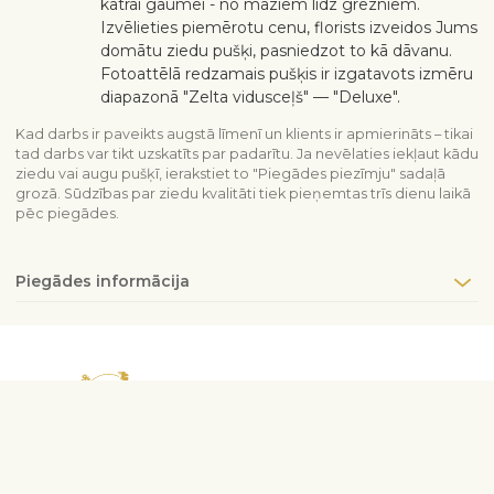
katrai gaumei - no maziem līdz grezniem.
Izvēlieties piemērotu cenu, florists izveidos Jums
domātu ziedu pušķi, pasniedzot to kā dāvanu.
Fotoattēlā redzamais pušķis ir izgatavots izmēru
diapazonā "Zelta vidusceļš" — "Deluxe".
Kad darbs ir paveikts augstā līmenī un klients ir apmierināts – tikai
tad darbs var tikt uzskatīts par padarītu. Ja nevēlaties iekļaut kādu
ziedu vai augu pušķī, ierakstiet to "Piegādes piezīmju" sadaļā
grozā. Sūdzības par ziedu kvalitāti tiek pieņemtas trīs dienu laikā
pēc piegādes.
Piegādes informācija
Sazinieties ar mums