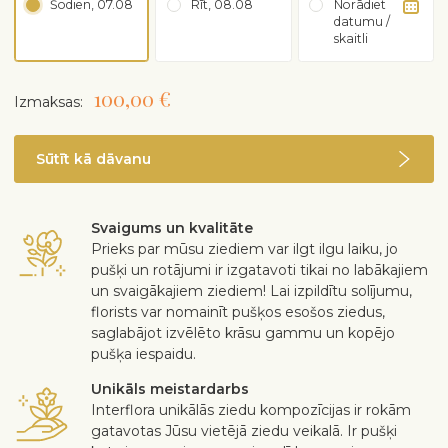
Šodien, 07.08
Rīt, 08.08
Norādiet
datumu /
skaitli
100,00 €
Izmaksas:
Sūtīt kā dāvanu
Svaigums un kvalitāte
Prieks par mūsu ziediem var ilgt ilgu laiku, jo
pušķi un rotājumi ir izgatavoti tikai no labākajiem
un svaigākajiem ziediem! Lai izpildītu solījumu,
florists var nomainīt pušķos esošos ziedus,
saglabājot izvēlēto krāsu gammu un kopējo
pušķa iespaidu.
Unikāls meistardarbs
Interflora unikālās ziedu kompozīcijas ir rokām
gatavotas Jūsu vietējā ziedu veikalā. Ir pušķi