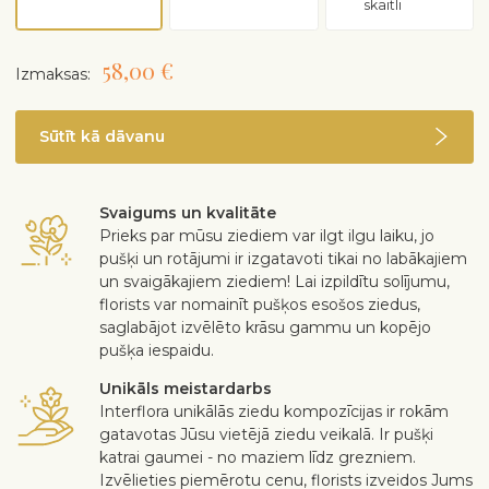
skaitli
58,00 €
Izmaksas:
Sūtīt kā dāvanu
Svaigums un kvalitāte
Prieks par mūsu ziediem var ilgt ilgu laiku, jo
pušķi un rotājumi ir izgatavoti tikai no labākajiem
un svaigākajiem ziediem! Lai izpildītu solījumu,
florists var nomainīt pušķos esošos ziedus,
saglabājot izvēlēto krāsu gammu un kopējo
pušķa iespaidu.
Unikāls meistardarbs
Interflora unikālās ziedu kompozīcijas ir rokām
gatavotas Jūsu vietējā ziedu veikalā. Ir pušķi
katrai gaumei - no maziem līdz grezniem.
Izvēlieties piemērotu cenu, florists izveidos Jums