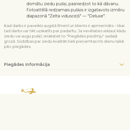
domātu ziedu pušķi, pasniedzot to kā dāvanu.
Fotoattēlā redzamais pušķis ir izgatavots izmēru
diapazonā "Zelta vidusceļš" — "Deluxe".
Kad darbs ir paveikts augstā līmenī un klients ir apmierināts – tikai
tad darbs var tikt uzskatīts par padarītu. Ja nevēlaties iekļaut kādu
ziedu vai augu pušķī, ierakstiet to "Piegādes piezīmju" sadaļā
grozā. Sūdzības par ziedu kvalitāti tiek pieņemtas trīs dienu laikā
pēc piegādes.
Piegādes informācija
Sazinieties ar mums
info@interflora.lv