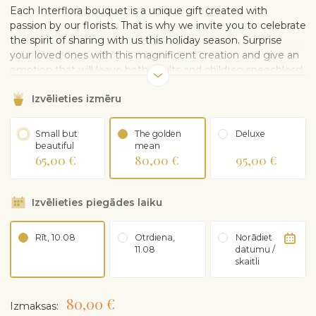
Each Interflora bouquet is a unique gift created with
passion by our florists. That is why we invite you to celebrate
the spirit of sharing with us this holiday season. Surprise
your loved ones with this magnificent creation and give an
emotion that will leave both adults and children speechless!
Our bouquet combines tradition and modernity with its
Izvēlieties izmēru
enchanting delicacy and elegance. The effect will be
unforgettable for anyone who receives it, bringing magic
into every home.
Small but
The golden
Deluxe
beautiful
mean
65,00 €
80,00 €
95,00 €
Izvēlieties piegādes laiku
Rīt, 10.08
Otrdiena,
Norādiet
11.08
datumu /
skaitli
80,00 €
Izmaksas: