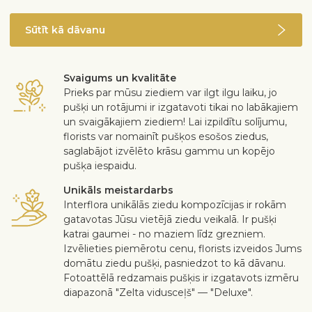
Sūtīt kā dāvanu
Svaigums un kvalitāte
Prieks par mūsu ziediem var ilgt ilgu laiku, jo
pušķi un rotājumi ir izgatavoti tikai no labākajiem
un svaigākajiem ziediem! Lai izpildītu solījumu,
florists var nomainīt pušķos esošos ziedus,
saglabājot izvēlēto krāsu gammu un kopējo
pušķa iespaidu.
Unikāls meistardarbs
Interflora unikālās ziedu kompozīcijas ir rokām
gatavotas Jūsu vietējā ziedu veikalā. Ir pušķi
katrai gaumei - no maziem līdz grezniem.
Izvēlieties piemērotu cenu, florists izveidos Jums
domātu ziedu pušķi, pasniedzot to kā dāvanu.
Fotoattēlā redzamais pušķis ir izgatavots izmēru
diapazonā "Zelta vidusceļš" — "Deluxe".