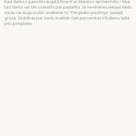
Kad darbs ir paveikts augstā līmenī un klients ir apmierināts – tikai
tad darbs var tikt uzskatīts par padarītu. Ja nevēlaties iekļaut kādu
ziedu vai augu pušķī, ierakstiet to "Piegādes piezīmju" sadaļā
grozā. Sūdzības par ziedu kvalitāti tiek pieņemtas trīs dienu laikā
pēc piegādes.
Piegādes informācija
Sazinieties ar mums
info@interflora.lv
+371 6785 4800
Mēs Jums atbildēsim
Pirmdiena - piektdiena
9:00-17:00