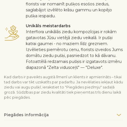
florists var nomainīt pušķos esošos ziedus,
saglabājot izvēlēto krāsu gammu un kopējo
pušķa iespaidu.
Unikāls meistardarbs
Interflora unikālās ziedu kompozīcijas ir rokām
gatavotas Jūsu vietējā ziedu veikalā. Ir pušķi
katrai gaumei - no maziem līdz grezniem.
Izvēlieties piemērotu cenu, florists izveidos Jums
domātu ziedu pušķi, pasniedzot to kā dāvanu.
Fotoattēlā redzamais pušķis ir izgatavots izmēru
diapazonā "Zelta vidusceļš" — "Deluxe".
Kad darbs ir paveikts augstā līmenī un klients ir apmierināts – tikai
tad darbs var tikt uzskatīts par padarītu. Ja nevēlaties iekļaut kādu
ziedu vai augu pušķī, ierakstiet to "Piegādes piezīmju" sadaļā
grozā. Sūdzības par ziedu kvalitāti tiek pieņemtas trīs dienu laikā
pēc piegādes.
Piegādes informācija