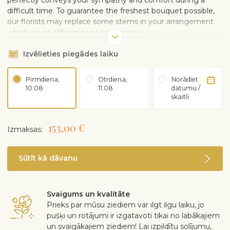
perfectly conveys your sympathy and comfort during a
difficult time. To guarantee the freshest bouquet possible,
our florists may replace some stems in your arrangement
which could differ in color and variety.
Izvēlieties piegādes laiku
Pirmdiena,
Otrdiena,
Norādiet
10.08
11.08
datumu /
skaitli
153,00 €
Izmaksas:
Sūtīt kā dāvanu
Svaigums un kvalitāte
Prieks par mūsu ziediem var ilgt ilgu laiku, jo
pušķi un rotājumi ir izgatavoti tikai no labākajiem
un svaigākajiem ziediem! Lai izpildītu solījumu,