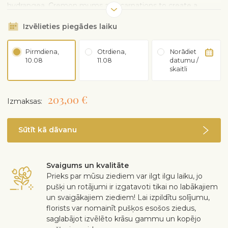
hydrangea, Cremon mums and carnations to create a
thoughtful tribute. To guarantee the freshest bouquet
Izvēlieties piegādes laiku
possible, our florists may replace some stems in your
arrangement which could differ in color and variety.
Pirmdiena,
Otrdiena,
Norādiet
10.08
11.08
datumu /
skaitli
203,00 €
Izmaksas:
Sūtīt kā dāvanu
Svaigums un kvalitāte
Prieks par mūsu ziediem var ilgt ilgu laiku, jo
pušķi un rotājumi ir izgatavoti tikai no labākajiem
un svaigākajiem ziediem! Lai izpildītu solījumu,
florists var nomainīt pušķos esošos ziedus,
saglabājot izvēlēto krāsu gammu un kopējo