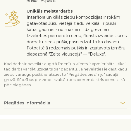
pušķa iespaidu.
Unikāls meistardarbs
Interflora unikālās ziedu kompozīcijas ir rokām
gatavotas Jūsu vietējā ziedu veikalā. Ir pušķi
katrai gaumei - no maziem līdz grezniem.
Izvēlieties piemērotu cenu, florists izveidos Jums
domātu ziedu pušķi, pasniedzot to kā dāvanu.
Fotoattēlā redzamais pušķis ir izgatavots izmēru
diapazonā "Zelta vidusceļš" — "Deluxe".
Kad darbs ir paveikts augstā līmenī un klients ir apmierināts – tikai
tad darbs var tikt uzskatīts par padarītu. Ja nevēlaties iekļaut kādu
ziedu vai augu pušķī, ierakstiet to "Piegādes piezīmju" sadaļā
grozā. Sūdzības par ziedu kvalitāti tiek pieņemtas trīs dienu laikā
pēc piegādes.
Piegādes informācija