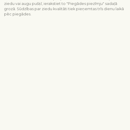
ziedu vai augu pušķī, ierakstiet to "Piegādes piezīmju" sadaļā
grozā. Sūdzības par ziedu kvalitāti tiek pieņemtas trīs dienu laikā
pēc piegādes.
Piegādes informācija
Sazinieties ar mums
info@interflora.lv
+371 6785 4800
Mēs Jums atbildēsim
Pirmdiena - piektdiena
9:00-17:00
Sestdiena
10:00-13:00