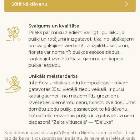
Sūtīt kā dāvanu
Svaigums un kvalitāte
Prieks par mūsu ziediem var ilgt ilgu laiku, jo
pušķi un rotājumi ir izgatavoti tikai no labākajiem
un svaigākajiem ziediem! Lai izpildītu solījumu,
florists var nomainīt pušķos esošos ziedus,
saglabājot izvēlēto krāsu gammu un kopējo
pušķa iespaidu.
Unikāls meistardarbs
Interflora unikālās ziedu kompozīcijas ir rokām
gatavotas Jūsu vietējā ziedu veikalā. Ir pušķi
katrai gaumei - no maziem līdz grezniem.
Izvēlieties piemērotu cenu, florists izveidos Jums
domātu ziedu pušķi, pasniedzot to kā dāvanu.
Fotoattēlā redzamais pušķis ir izgatavots izmēru
diapazonā "Zelta vidusceļš" — "Deluxe".
Kad darbs ir paveikts augstā līmenī un klients ir apmierināts – tikai
tad darbs var tikt uzskatīts par padarītu. Ja nevēlaties iekļaut kādu