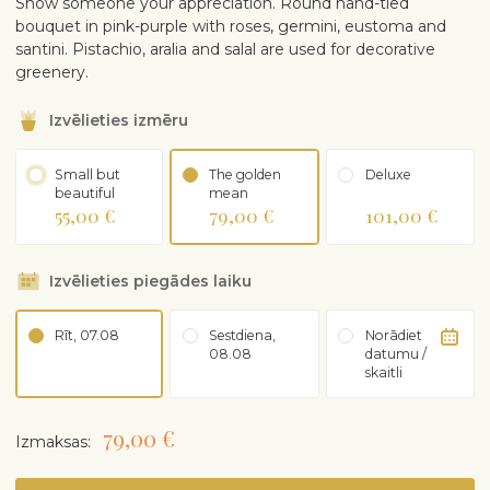
Show someone your appreciation. Round hand-tied
bouquet in pink-purple with roses, germini, eustoma and
santini. Pistachio, aralia and salal are used for decorative
greenery.
Izvēlieties izmēru
Small but
The golden
Deluxe
beautiful
mean
55,00 €
79,00 €
101,00 €
Izvēlieties piegādes laiku
Rīt, 07.08
Sestdiena,
Norādiet
08.08
datumu /
skaitli
79,00 €
Izmaksas: