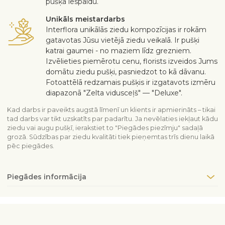
pušķa iespaidu.
Unikāls meistardarbs
Interflora unikālās ziedu kompozīcijas ir rokām
gatavotas Jūsu vietējā ziedu veikalā. Ir pušķi
katrai gaumei - no maziem līdz grezniem.
Izvēlieties piemērotu cenu, florists izveidos Jums
domātu ziedu pušķi, pasniedzot to kā dāvanu.
Fotoattēlā redzamais pušķis ir izgatavots izmēru
diapazonā "Zelta vidusceļš" — "Deluxe".
Kad darbs ir paveikts augstā līmenī un klients ir apmierināts – tikai
tad darbs var tikt uzskatīts par padarītu. Ja nevēlaties iekļaut kādu
ziedu vai augu pušķī, ierakstiet to "Piegādes piezīmju" sadaļā
grozā. Sūdzības par ziedu kvalitāti tiek pieņemtas trīs dienu laikā
pēc piegādes.
Piegādes informācija