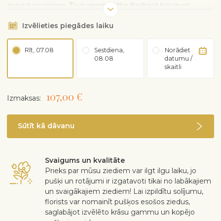
special occasions. To guarantee the freshest bouquet
possible, our florists may replace some stems in your
Izvēlieties piegādes laiku
arrangement which could differ in color and variety. Any
substitution made will be similar to the original design and
be of equal or greater value. Due to availability, the vase
Rīt, 07.08
Sestdiena,
Norādiet
that arrives with your flowers may be different than the one
08.08
datumu /
shown in our website photography.
skaitli
107,00 €
Izmaksas:
Sūtīt kā dāvanu
Svaigums un kvalitāte
Prieks par mūsu ziediem var ilgt ilgu laiku, jo
pušķi un rotājumi ir izgatavoti tikai no labākajiem
un svaigākajiem ziediem! Lai izpildītu solījumu,
florists var nomainīt pušķos esošos ziedus,
saglabājot izvēlēto krāsu gammu un kopējo