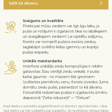
Sūtīt kā dāvanu
Svaigums un kvalitāte
Prieks par mūsu ziediem var ilgt ilgu laiku, jo
pušķi un rotājumi ir izgatavoti tikai no labākajiem
un svaigākajiem ziediem! Lai izpildītu solījumu,
florists var nomainīt pušķos esošos ziedus,
saglabājot izvēlēto krāsu gammu un kopējo
pušķa iespaidu.
Unikāls meistardarbs
Interflora unikālās ziedu kompozīcijas ir rokām
gatavotas Jūsu vietējā ziedu veikalā. Ir pušķi
katrai gaumei - no maziem līdz grezniem.
Izvēlieties piemērotu cenu, florists izveidos Jums
domātu ziedu pušķi, pasniedzot to kā dāvanu.
Fotoattēlā redzamais pušķis ir izgatavots izmēru
diapazonā "Zelta vidusceļš" — "Deluxe".
Kad darbs ir paveikts augstā līmenī un klients ir apmierināts – tikai
tad darbs var tikt uzskatīts par padarītu. Ja nevēlaties iekļaut kādu