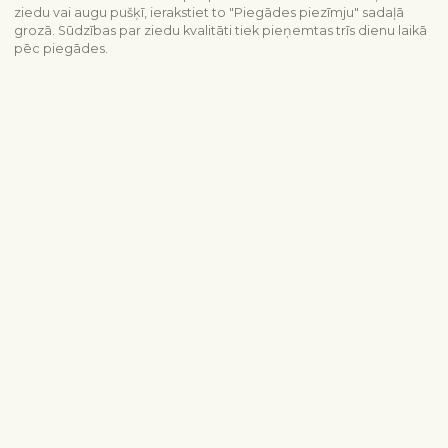
ziedu vai augu pušķī, ierakstiet to "Piegādes piezīmju" sadaļā
grozā. Sūdzības par ziedu kvalitāti tiek pieņemtas trīs dienu laikā
pēc piegādes.
Piegādes informācija
Sazinieties ar mums
info@interflora.lv
+371 6785 4800
Mēs Jums atbildēsim
Pirmdiena - piektdiena
9:00-17:00
Sestdiena
10:00-13:00