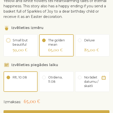
Yellow and white flowers tell heartwarming tales of eternal
happiness. This story also has a happy ending if you send a
basket full of Sparkles of Joy to a dear birthday child or
receive it as an Easter decoration.
Izvēlieties izmēru
Small but
The golden
Deluxe
beautiful
mean
59,00 €
65,00 €
85,00 €
Izvēlieties piegādes laiku
Rīt, 10.08
Otrdiena,
Norādiet
11.08
datumu /
skaitli
65,00 €
Izmaksas: