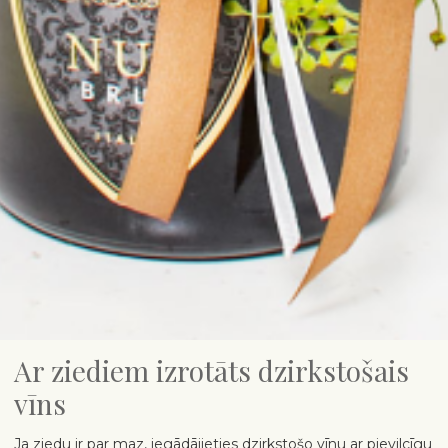
Ar ziediem izrotāts dzirkstošais
vīns
Ja ziedu ir par maz, iegādājieties dzirkstošo vīnu ar pievilcīgu