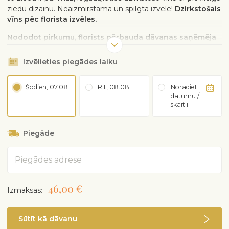
ziedu dizainu. Neaizmirstama un spilgta izvēle!
Dzirkstošais
vīns pēc florista izvēles.
Nododot pirkumu, florists pārbauda dāvanas saņēmēja
vecumu. Pasūtot šo produktu, pircējs apstiprina un
garantē, ka viņam ir vismaz 18 gadu.
Izvēlieties piegādes laiku
Šodien, 07.08
Rīt, 08.08
Norādiet
datumu /
skaitli
Piegāde
Adrese
46,00 €
Izmaksas:
Sūtīt kā dāvanu