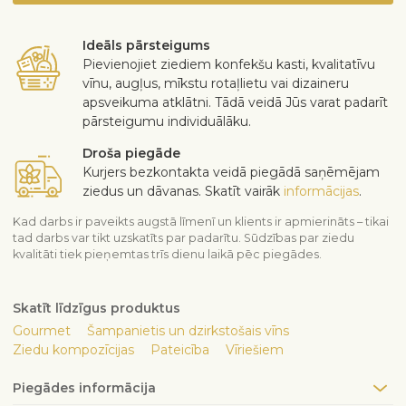
Ideāls pārsteigums
Pievienojiet ziediem konfekšu kasti, kvalitatīvu
vīnu, augļus, mīkstu rotaļlietu vai dizaineru
apsveikuma atklātni. Tādā veidā Jūs varat padarīt
pārsteigumu individuālāku.
Droša piegāde
Kurjers bezkontakta veidā piegādā saņēmējam
ziedus un dāvanas. Skatīt vairāk
informācijas
.
Kad darbs ir paveikts augstā līmenī un klients ir apmierināts – tikai
tad darbs var tikt uzskatīts par padarītu. Sūdzības par ziedu
kvalitāti tiek pieņemtas trīs dienu laikā pēc piegādes.
Skatīt līdzīgus produktus
Gourmet
Šampanietis un dzirkstošais vīns
Ziedu kompozīcijas
Pateicība
Vīriešiem
Piegādes informācija