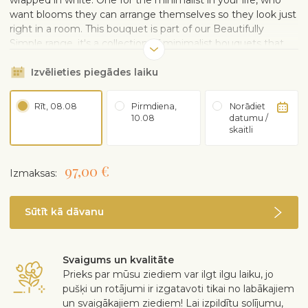
wrapped in white. One for the minimalist in your life, who
want blooms they can arrange themselves so they look just
right in a room. This bouquet is part of our Beautifully
Simple range, it's a collection of minimalist bouquets that
celebrate elegance and understated beauty.
Izvēlieties piegādes laiku
Rīt, 08.08
Pirmdiena,
Norādiet
10.08
datumu /
skaitli
97,00 €
Izmaksas:
Sūtīt kā dāvanu
Svaigums un kvalitāte
Prieks par mūsu ziediem var ilgt ilgu laiku, jo
pušķi un rotājumi ir izgatavoti tikai no labākajiem
un svaigākajiem ziediem! Lai izpildītu solījumu,