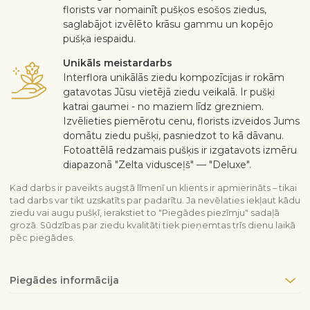
florists var nomainīt pušķos esošos ziedus,
saglabājot izvēlēto krāsu gammu un kopējo
pušķa iespaidu.
Unikāls meistardarbs
Interflora unikālās ziedu kompozīcijas ir rokām
gatavotas Jūsu vietējā ziedu veikalā. Ir pušķi
katrai gaumei - no maziem līdz grezniem.
Izvēlieties piemērotu cenu, florists izveidos Jums
domātu ziedu pušķi, pasniedzot to kā dāvanu.
Fotoattēlā redzamais pušķis ir izgatavots izmēru
diapazonā "Zelta vidusceļš" — "Deluxe".
Kad darbs ir paveikts augstā līmenī un klients ir apmierināts – tikai
tad darbs var tikt uzskatīts par padarītu. Ja nevēlaties iekļaut kādu
ziedu vai augu pušķī, ierakstiet to "Piegādes piezīmju" sadaļā
grozā. Sūdzības par ziedu kvalitāti tiek pieņemtas trīs dienu laikā
pēc piegādes.
Piegādes informācija