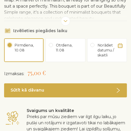
wrap. A marvel of minimalism, all ready for arranging so they
suit a space perfectly. This bouquet is part of our Beautifully
Simple range, it's a collection of minimalist bouquets that
celebrate elegance and understated beauty.
Izvēlieties piegādes laiku
Pirmdiena,
Otrdiena,
Norādiet
10.08
11.08
datumu /
skaitli
75,00 €
Izmaksas:
Sūtīt kā dāvanu
Svaigums un kvalitāte
Prieks par mūsu ziediem var ilgt ilgu laiku, jo
pušķi un rotājumi ir izgatavoti tikai no labākajiem
un svaigākajiem ziediem! Lai izpildītu solījumu,