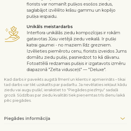
florists var nomainīt pušķos esošos ziedus,
saglabājot izvēlēto krāsu gammu un kopējo
pušķa iespaidu.
Unikāls meistardarbs
Interflora unikālās ziedu kompozīcijas ir rokām
gatavotas Jūsu vietējā ziedu veikalā. Ir pušķi
katrai gaumei - no maziem līdz grezniem.
Izvēlieties piemērotu cenu, florists izveidos Jums
domātu ziedu pušķi, pasniedzot to kā dāvanu.
Fotoattēlā redzamais pušķis ir izgatavots izmēru
diapazonā "Zelta vidusceļš" — "Deluxe".
Kad darbs ir paveikts augstā līmenī un klients ir apmierināts – tikai
tad darbs var tikt uzskatīts par padarītu. Ja nevēlaties iekļaut kādu
ziedu vai augu pušķī, ierakstiet to "Piegādes piezīmju" sadaļā
grozā. Sūdzības par ziedu kvalitāti tiek pieņemtas trīs dienu laikā
pēc piegādes.
Piegādes informācija