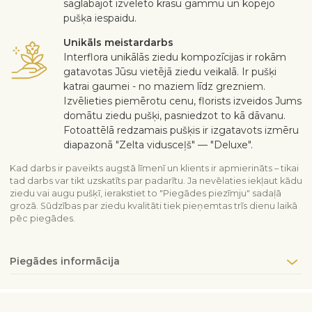
saglabājot izvēlēto krāsu gammu un kopējo
pušķa iespaidu.
Unikāls meistardarbs
Interflora unikālās ziedu kompozīcijas ir rokām
gatavotas Jūsu vietējā ziedu veikalā. Ir pušķi
katrai gaumei - no maziem līdz grezniem.
Izvēlieties piemērotu cenu, florists izveidos Jums
domātu ziedu pušķi, pasniedzot to kā dāvanu.
Fotoattēlā redzamais pušķis ir izgatavots izmēru
diapazonā "Zelta vidusceļš" — "Deluxe".
Kad darbs ir paveikts augstā līmenī un klients ir apmierināts – tikai
tad darbs var tikt uzskatīts par padarītu. Ja nevēlaties iekļaut kādu
ziedu vai augu pušķī, ierakstiet to "Piegādes piezīmju" sadaļā
grozā. Sūdzības par ziedu kvalitāti tiek pieņemtas trīs dienu laikā
pēc piegādes.
Piegādes informācija