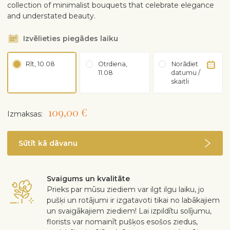
collection of minimalist bouquets that celebrate elegance
and understated beauty.
Izvēlieties piegādes laiku
Rīt, 10.08
Otrdiena,
Norādiet
11.08
datumu /
skaitli
109,00 €
Izmaksas:
Sūtīt kā dāvanu
Svaigums un kvalitāte
Prieks par mūsu ziediem var ilgt ilgu laiku, jo
pušķi un rotājumi ir izgatavoti tikai no labākajiem
un svaigākajiem ziediem! Lai izpildītu solījumu,
florists var nomainīt pušķos esošos ziedus,