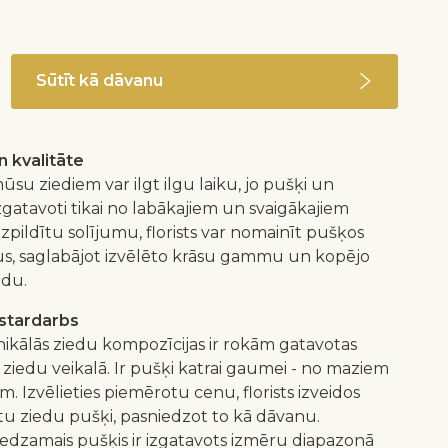
Sūtīt kā dāvanu
 kvalitāte
ūsu ziediem var ilgt ilgu laiku, jo pušķi un
izgatavoti tikai no labākajiem un svaigākajiem
 izpildītu solījumu, florists var nomainīt pušķos
us, saglabājot izvēlēto krāsu gammu un kopējo
idu.
istardarbs
nikālās ziedu kompozīcijas ir rokām gatavotas
 ziedu veikalā. Ir pušķi katrai gaumei - no maziem
m. Izvēlieties piemērotu cenu, florists izveidos
 ziedu pušķi, pasniedzot to kā dāvanu.
redzamais pušķis ir izgatavots izmēru diapazonā