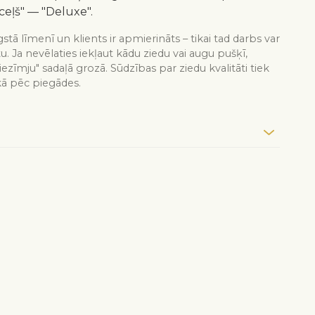
ceļš" — "Deluxe".
stā līmenī un klients ir apmierināts – tikai tad darbs var
tu. Ja nevēlaties iekļaut kādu ziedu vai augu pušķī,
iezīmju" sadaļā grozā. Sūdzības par ziedu kvalitāti tiek
kā pēc piegādes.