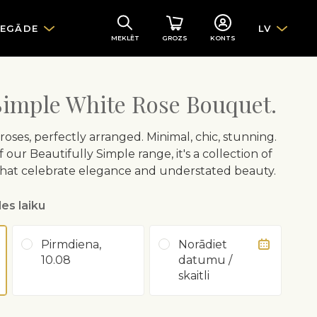
IEGĀDE
LV
MEKLĒT
GROZS
KONTS
 Simple White Rose Bouquet.
roses, perfectly arranged. Minimal, chic, stunning.
 our Beautifully Simple range, it's a collection of
that celebrate elegance and understated beauty.
es laiku
Pirmdiena,
Norādiet
10.08
datumu /
skaitli