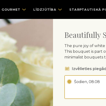
GOURMET
LĪDZJŪTĪBA
STARPTAUTISKĀ P
Beautifully
The pure joy of white 
This bouquet is part of
minimalist bouquets 
Izvēlieties piegād
Šodien, 08.08