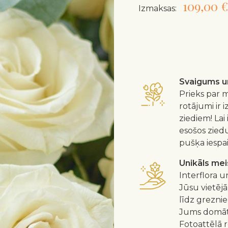
109,00 €
Izmaksas:
Svaigums un
Prieks par m
rotājumi ir 
ziediem! Lai
esošos zied
pušķa iespa
Unikāls me
Interflora u
Jūsu vietējā
līdz greznie
Jums domātu
Fotoattēlā 