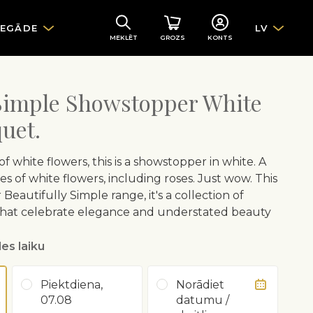
IEGĀDE
LV
MEKLĒT
GROZS
KONTS
 Simple Showstopper White
uet.
 white flowers, this is a showstopper in white. A
es of white flowers, including roses. Just wow. This
Beautifully Simple range, it's a collection of
that celebrate elegance and understated beauty
es laiku
Piektdiena,
Norādiet
07.08
datumu /