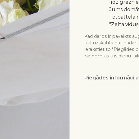
līdz greznie
Jums domātu
Fotoattēlā 
"Zelta vidus
Kad darbs ir paveikts aug
tikt uzskatīts par padarī
ierakstiet to "Piegādes p
pieņemtas trīs dienu lai
Piegādes informācija