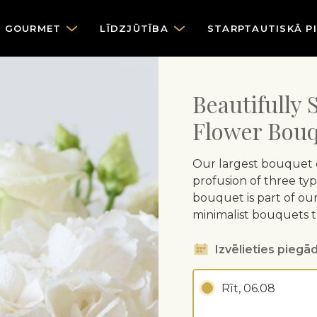
GOURMET
LĪDZJŪTĪBA
STARPTAUTISKĀ P
Beautifully
Flower Bouq
Our largest bouquet of
profusion of three typ
bouquet is part of our 
minimalist bouquets 
Izvēlieties piegād
Rīt, 06.08