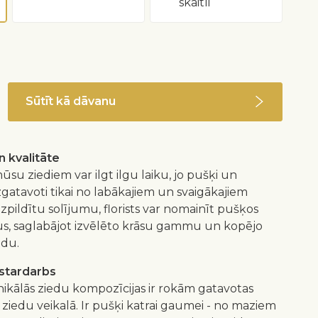
skaitli
Sūtīt kā dāvanu
 kvalitāte
ūsu ziediem var ilgt ilgu laiku, jo pušķi un
izgatavoti tikai no labākajiem un svaigākajiem
 izpildītu solījumu, florists var nomainīt pušķos
us, saglabājot izvēlēto krāsu gammu un kopējo
idu.
istardarbs
nikālās ziedu kompozīcijas ir rokām gatavotas
 ziedu veikalā. Ir pušķi katrai gaumei - no maziem