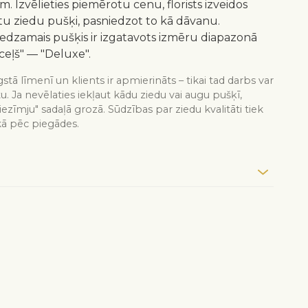
m. Izvēlieties piemērotu cenu, florists izveidos
 ziedu pušķi, pasniedzot to kā dāvanu.
redzamais pušķis ir izgatavots izmēru diapazonā
ceļš" — "Deluxe".
stā līmenī un klients ir apmierināts – tikai tad darbs var
tu. Ja nevēlaties iekļaut kādu ziedu vai augu pušķī,
iezīmju" sadaļā grozā. Sūdzības par ziedu kvalitāti tiek
kā pēc piegādes.