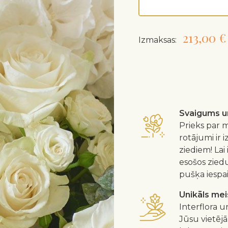
213,00 €
Izmaksas:
Svaigums un
Prieks par m
rotājumi ir 
ziediem! Lai
esošos zied
pušķa iespa
Unikāls me
Interflora u
Jūsu vietējā