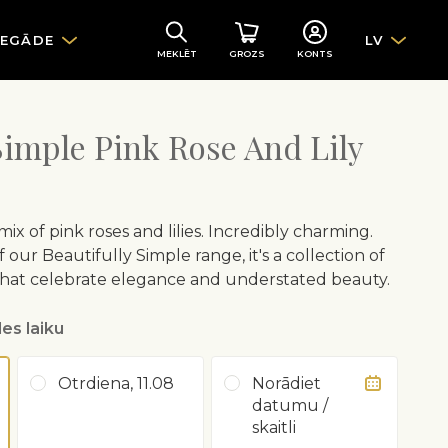
IEGĀDE
LV
MEKLĒT
GROZS
KONTS
Simple Pink Rose And Lily
ix of pink roses and lilies. Incredibly charming.
 our Beautifully Simple range, it's a collection of
that celebrate elegance and understated beauty.
es laiku
Otrdiena, 11.08
Norādiet
datumu /
skaitli