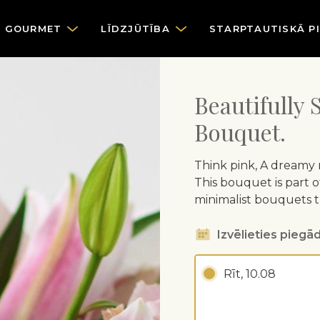
GOURMET
LĪDZJŪTĪBA
STARPTAUTISKĀ P
Beautifully 
Bouquet.
Think pink, A dreamy m
This bouquet is part of
minimalist bouquets 
Izvēlieties piegād
Rīt, 10.08