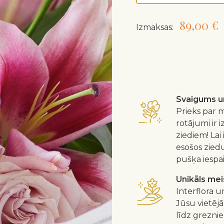
89,00 €
Izmaksas:
Svaigums un
Prieks par m
rotājumi ir 
ziediem! Lai
esošos zied
pušķa iespa
Unikāls me
Interflora u
Jūsu vietējā
līdz greznie