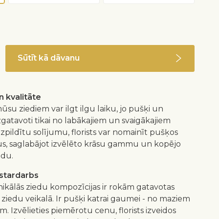
Sūtīt kā dāvanu
 kvalitāte
ūsu ziediem var ilgt ilgu laiku, jo pušķi un
izgatavoti tikai no labākajiem un svaigākajiem
 izpildītu solījumu, florists var nomainīt pušķos
us, saglabājot izvēlēto krāsu gammu un kopējo
idu.
istardarbs
nikālās ziedu kompozīcijas ir rokām gatavotas
 ziedu veikalā. Ir pušķi katrai gaumei - no maziem
m. Izvēlieties piemērotu cenu, florists izveidos