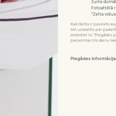
Jums domātu
Fotoattēlā 
"Zelta vidus
Kad darbs ir paveikts aug
tikt uzskatīts par padarī
ierakstiet to "Piegādes p
pieņemtas trīs dienu lai
Piegādes informācija