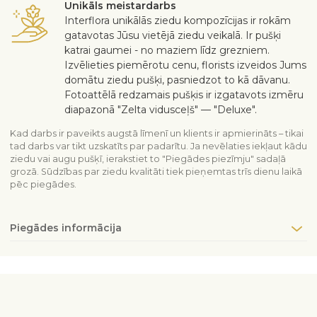
Unikāls meistardarbs
Interflora unikālās ziedu kompozīcijas ir rokām
gatavotas Jūsu vietējā ziedu veikalā. Ir pušķi
katrai gaumei - no maziem līdz grezniem.
Izvēlieties piemērotu cenu, florists izveidos Jums
domātu ziedu pušķi, pasniedzot to kā dāvanu.
Fotoattēlā redzamais pušķis ir izgatavots izmēru
diapazonā "Zelta vidusceļš" — "Deluxe".
Kad darbs ir paveikts augstā līmenī un klients ir apmierināts – tikai
tad darbs var tikt uzskatīts par padarītu. Ja nevēlaties iekļaut kādu
ziedu vai augu pušķī, ierakstiet to "Piegādes piezīmju" sadaļā
grozā. Sūdzības par ziedu kvalitāti tiek pieņemtas trīs dienu laikā
pēc piegādes.
Piegādes informācija