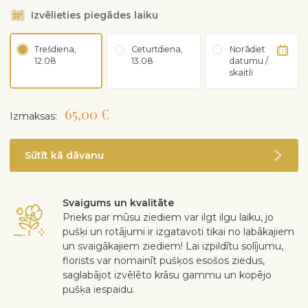
Izvēlieties piegādes laiku
Trešdiena,
Ceturtdiena,
Norādiet
12.08
13.08
datumu /
skaitli
65,00 €
Izmaksas:
Sūtīt kā dāvanu
Svaigums un kvalitāte
Prieks par mūsu ziediem var ilgt ilgu laiku, jo
pušķi un rotājumi ir izgatavoti tikai no labākajiem
un svaigākajiem ziediem! Lai izpildītu solījumu,
florists var nomainīt pušķos esošos ziedus,
saglabājot izvēlēto krāsu gammu un kopējo
pušķa iespaidu.