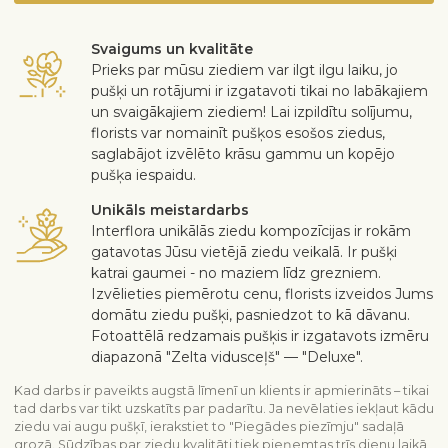
Svaigums un kvalitāte
Prieks par mūsu ziediem var ilgt ilgu laiku, jo
pušķi un rotājumi ir izgatavoti tikai no labākajiem
un svaigākajiem ziediem! Lai izpildītu solījumu,
florists var nomainīt pušķos esošos ziedus,
saglabājot izvēlēto krāsu gammu un kopējo
pušķa iespaidu.
Unikāls meistardarbs
Interflora unikālās ziedu kompozīcijas ir rokām
gatavotas Jūsu vietējā ziedu veikalā. Ir pušķi
katrai gaumei - no maziem līdz grezniem.
Izvēlieties piemērotu cenu, florists izveidos Jums
domātu ziedu pušķi, pasniedzot to kā dāvanu.
Fotoattēlā redzamais pušķis ir izgatavots izmēru
diapazonā "Zelta vidusceļš" — "Deluxe".
Kad darbs ir paveikts augstā līmenī un klients ir apmierināts – tikai
tad darbs var tikt uzskatīts par padarītu. Ja nevēlaties iekļaut kādu
ziedu vai augu pušķī, ierakstiet to "Piegādes piezīmju" sadaļā
grozā. Sūdzības par ziedu kvalitāti tiek pieņemtas trīs dienu laikā