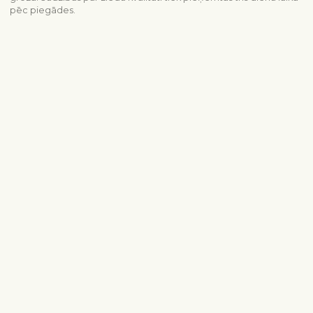
pēc piegādes.
Piegādes informācija
Sazinieties ar mums
info@interflora.lv
+371 6785 4800
Mēs Jums atbildēsim
Pirmdiena - piektdiena
9:00-17:00
Sestdiena
10:00-13:00
Populārākie