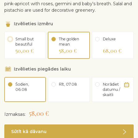
pink-apricot with roses, germini and baby's breath. Salal and
pistachio are used for decorative greenery.
Izvēlieties izmēru
Small but
The golden
Deluxe
beautiful
mean
50,00 €
58,00 €
68,00 €
Izvēlieties piegādes laiku
Šodien,
Rīt, 07.08
Norādiet
06.08
datumu /
skaitli
58,00 €
Izmaksas:
Sūtīt kā dāvanu