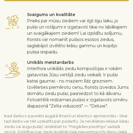
Svaigums un kvalitāte
Prieks par mūsu ziediem var ilgt ilgu laiku, jo
pušķi un rotājumi ir izgatavoti tikai no labākajiem
un svaigākajiem ziediem! Lai izpildītu solījumu,
florists var nomainīt pušķos esošos ziedus,
saglabājot izvēlēto krāsu gammu un kopējo
pušķa iespaidu.
Unikāls meistardarbs
Interflora unikālās ziedu kompozīcijas ir rokām
gatavotas Jūsu vietējā ziedu veikalā. Ir pušķi
katrai gaumei - no maziem līdz grezniem.
Izvēlieties piemērotu cenu, florists izveidos Jums
domātu ziedu pušķi, pasniedzot to kā dāvanu.
Fotoattēlā redzamais pušķis ir izgatavots izmēru
diapazonā "Zelta vidusceļš" — "Deluxe".
Kad darbs ir paveikts augstā līmenī un klients ir apmierināts – tikai
tad darbs var tikt uzskatīts par padarītu. Ja nevēlaties iekļaut kādu
ziedu vai augu pušķī, ierakstiet to "Piegādes piezīmju" sadaļā
grozā. Sūdzības par ziedu kvalitāti tiek pieņemtas trīs dienu laikā