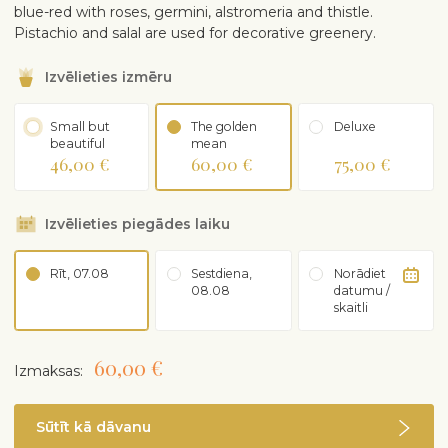
blue-red with roses, germini, alstromeria and thistle.
Pistachio and salal are used for decorative greenery.
Izvēlieties izmēru
Small but
The golden
Deluxe
beautiful
mean
46,00 €
60,00 €
75,00 €
Izvēlieties piegādes laiku
Rīt, 07.08
Sestdiena,
Norādiet
08.08
datumu /
skaitli
60,00 €
Izmaksas:
Sūtīt kā dāvanu