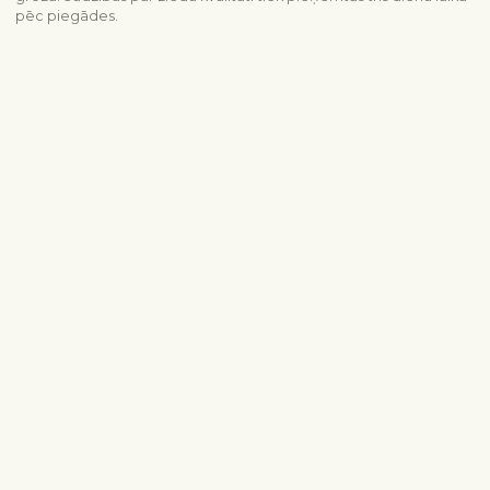
pēc piegādes.
Piegādes informācija
Sazinieties ar mums
info@interflora.lv
+371 6785 4800
Mēs Jums atbildēsim
Pirmdiena - piektdiena
9:00-17:00
Sestdiena
10:00-13:00
Populārākie