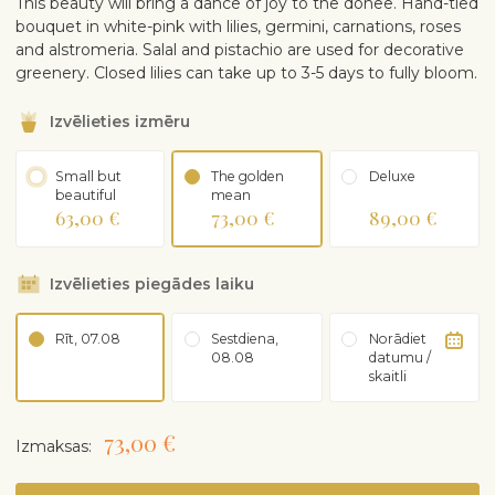
This beauty will bring a dance of joy to the donee. Hand-tied
bouquet in white-pink with lilies, germini, carnations, roses
and alstromeria. Salal and pistachio are used for decorative
greenery. Closed lilies can take up to 3-5 days to fully bloom.
Izvēlieties izmēru
Small but
The golden
Deluxe
beautiful
mean
63,00 €
73,00 €
89,00 €
Izvēlieties piegādes laiku
Rīt, 07.08
Sestdiena,
Norādiet
08.08
datumu /
skaitli
73,00 €
Izmaksas: