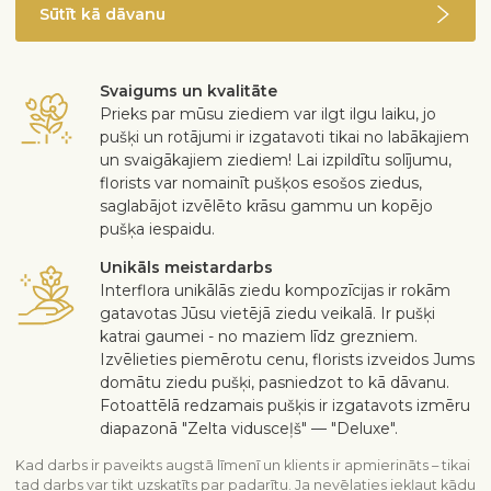
Sūtīt kā dāvanu
Svaigums un kvalitāte
Prieks par mūsu ziediem var ilgt ilgu laiku, jo
pušķi un rotājumi ir izgatavoti tikai no labākajiem
un svaigākajiem ziediem! Lai izpildītu solījumu,
florists var nomainīt pušķos esošos ziedus,
saglabājot izvēlēto krāsu gammu un kopējo
pušķa iespaidu.
Unikāls meistardarbs
Interflora unikālās ziedu kompozīcijas ir rokām
gatavotas Jūsu vietējā ziedu veikalā. Ir pušķi
katrai gaumei - no maziem līdz grezniem.
Izvēlieties piemērotu cenu, florists izveidos Jums
domātu ziedu pušķi, pasniedzot to kā dāvanu.
Fotoattēlā redzamais pušķis ir izgatavots izmēru
diapazonā "Zelta vidusceļš" — "Deluxe".
Kad darbs ir paveikts augstā līmenī un klients ir apmierināts – tikai
tad darbs var tikt uzskatīts par padarītu. Ja nevēlaties iekļaut kādu