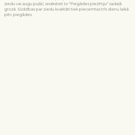
ziedu vai augu pušķī, ierakstiet to "Piegādes piezīmju" sadaļā
grozā. Sūdzības par ziedu kvalitāti tiek pieņemtas trīs dienu laikā
pēc piegādes.
Piegādes informācija
Sazinieties ar mums
info@interflora.lv
+371 6785 4800
Mēs Jums atbildēsim
Pirmdiena - piektdiena
9:00-17:00
Sestdiena
10:00-13:00