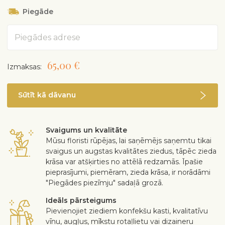
Mēslojiet no pavasara līdz rudenim ar zaļo kaktusu vai
Piegāde
pundurkociņu mēslojumu reizi mēnesī.
Lēni aug. Kopt kā pundurkociņu (bonsai).
Adrese
Ja nepieciešams, pārstādiet iekštelpu augu augsnē un
nogrieziet vainagu.
Augs ir indīgs, sula var izraisīt ādas kairinājumu.
65,00 €
Izmaksas:
Sūtīt kā dāvanu
Svaigums un kvalitāte
Mūsu floristi rūpējas, lai saņēmējs saņemtu tikai
svaigus un augstas kvalitātes ziedus, tāpēc zieda
krāsa var atšķirties no attēlā redzamās. Īpašie
pieprasījumi, piemēram, zieda krāsa, ir norādāmi
"Piegādes piezīmju" sadaļā grozā.
Ideāls pārsteigums
Pievienojiet ziediem konfekšu kasti, kvalitatīvu
vīnu, augļus, mīkstu rotaļlietu vai dizaineru