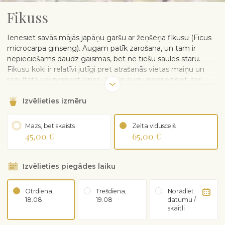
Fikuss
Ienesiet savās mājās japāņu garšu ar žeņšeņa fikusu (Ficus
microcarpa ginseng). Augam patīk zarošana, un tam ir
nepieciešams daudz gaismas, bet ne tiešu saules staru.
Fikusu koki ir relatīvi jutīgi pret atrašanās vietas maiņu un
rezultātā var nomest lapas. Ja Jūs augu negriezīsiet, tas
pacelsies līdz griestiem.
Izvēlieties izmēru
Piegādāts plastmasas podiņā. Keramikas podu var pasūtīt
atsevišķi.
Mazs, bet skaists
Zelta vidusceļš
KOPŠANAS PADOMI
45,00 €
65,00 €
Mīl gaismu, bet vasarā sargājiet no spilgtas gaismas.
Ziemā var izmantot ar augu lampu.
Izvēlieties piegādes laiku
Izvairieties no caurvēja.
Laistiet laiku pa laikam, ne pārāk bieži, pārbaudiet, vai
augšējais augsnes slānis ir nožuvis. Izvairieties no
Otrdiena,
Trešdiena,
Norādiet
pārmērīgas laistīšanas vai izžūšanas.
18.08
19.08
datumu /
skaitli
Ik pa laikam lapas apsmidziniet ar istabas
temperatūras ūdeni.