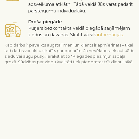
apsveikuma atklātni. Tādā veidā Jūs varat padarīt
pārsteigumu individuālāku.
Droša piegāde
Kurjers bezkontakta veidā piegādā saņēmējam
ziedus un dāvanas. Skatīt vairāk
informācijas
.
Kad darbs ir paveikts augstā līmenī un klients ir apmierināts – tikai
tad darbs var tikt uzskatīts par padarītu. Ja nevēlaties iekļaut kādu
ziedu vai augu pušķī, ierakstiet to "Piegādes piezīmju" sadaļā
grozā. Sūdzības par ziedu kvalitāti tiek pieņemtas trīs dienu laikā
pēc piegādes.
Piegādes informācija