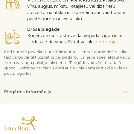
vīnu, augļus, mīkstu rotaļlietu vai dizaineru
apsveikuma atklātni. Tādā veidā Jūs varat padarīt
pārsteigumu individuālāku.
Droša piegāde
Kurjers bezkontakta veidā piegādā saņēmējam
ziedus un dāvanas. Skatīt vairāk
informācijas
.
Kad darbs ir paveikts augstā līmenī un klients ir apmierināts – tikai
tad darbs var tikt uzskatīts par padarītu. Ja nevēlaties iekļaut kādu
ziedu vai augu pušķī, ierakstiet to "Piegādes piezīmju" sadaļā
grozā. Sūdzības par ziedu kvalitāti tiek pieņemtas trīs dienu laikā
pēc piegādes.
Piegādes informācija