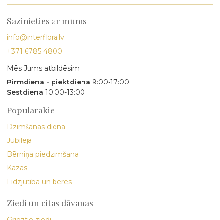
Sazinieties ar mums
info@interflora.lv
+371 6785 4800
Mēs Jums atbildēsim
Pirmdiena - piektdiena
9:00-17:00
Sestdiena
10:00-13:00
Populārākie
Dzimšanas diena
Jubileja
Bērniņa piedzimšana
Kāzas
Līdzjūtība un bēres
Ziedi un citas dāvanas
Grieztie ziedi