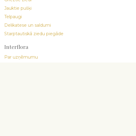
Jauktie pušķi
Telpaugi
Delikatese un saldumi
Starptautiskā ziedu piegāde
Interflora
Par uzņēmumu
Mani cilvēki
Ziedu blogs
Ziedu kopšana
Informācija par piegādi
Vispārīgi noteikumi
Konfidencialitātes politika
rītu jūsu interneta veikala
nalizētu.
Lasīt vairāk
šeit
.