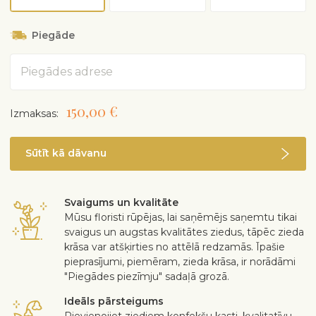
zaļajiem istabas augiem 1–2 reizes mēnesī.
Ātri aug. Telpās aug 1-2 m augsts.
Piegāde
Pavasarī pārstādiet kaktusu augsnē bez kūdras vai
istabas augu augsnē un, ja nepieciešams, nogrieziet
Adrese
dzinumus.
Vasarā var novietot ārā prom no tiešiem saules stariem
un vēja.
150,00 €
Izmaksas:
Dažreiz zied vai nes augļus telpās. Augļi ir ēdami.
Piemīt gaisu attīrošas īpašības.
Drošs bērniem un mājdzīvniekiem.
Sūtīt kā dāvanu
Svaigums un kvalitāte
Mūsu floristi rūpējas, lai saņēmējs saņemtu tikai
svaigus un augstas kvalitātes ziedus, tāpēc zieda
krāsa var atšķirties no attēlā redzamās. Īpašie
pieprasījumi, piemēram, zieda krāsa, ir norādāmi
"Piegādes piezīmju" sadaļā grozā.
Ideāls pārsteigums
Pievienojiet ziediem konfekšu kasti, kvalitatīvu