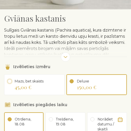
Gviānas kastanis
Sulīgais Gviānas kastanis (Pachira aquatica), kura dzimtene ir
tropu lietus meži un karsto dienvidu upju krasti, ir pazīstams
arī kā naudas koks. Tā uzkrītoši pītais kāts simbolizē veiksmi.
Ideāli piemērots birojam vai mājām savas pieticīgās
kopšanas, gaisu attīrošo īpašību un nekaitīguma dēļ.
Piegādāts plastmasas podiņā. Keramikas podu var pasūtīt
Izvēlieties izmēru
atsevišķi.
KOPŠANAS PADOMI
Mazs, bet skaists
Deluxe
45,00 €
150,00 €
Aug gaismā un ēnā. Izvairieties no tiešiem saules
stariem.
Laistiet laiku pa laikam, ne pārāk bieži, vispirms
Izvēlieties piegādes laiku
pārbaudiet, vai augšējais augsnes slānis ir sauss. Iztur
īslaicīgu sausumu.
Dod priekšroku lielam mitrumam. Ik pa laikam lapas
Otrdiena,
Trešdiena,
Norādiet
apsmidziniet ar istabas temperatūras ūdeni.
18.08
19.08
datumu /
skaitli
Mēslot no pavasara līdz rudenim ar vāju mēslojumu